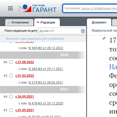
с изм.
N 108-Ф3 от 29.05.2024
cистема
69
с 01.01.2024
16
ГАРАНТ
Например,
закон о телефонных м
с изм.
N 293-Ф3 от 10.07.2023
об
2023
Оглавление
Редакции
Документ
ок
68
с 01.09.2023
Поиск редакции на дату
с изм.
N 137-Ф3 от 28.04.2023
17
Выберите две редакции для сравнения
67
с 01.01.2023
т
с изм.
N 569-Ф3 от 28.12.2022
2022
со
66
с 27.08.2022
Н
с изм.
N 385-Ф3 от 29.11.2021
Фе
65
с 01.03.2022
ор
с изм.
N 219-Ф3 от 28.06.2021
2021
с
64
с 26.09.2021
с
с изм.
N 478-Ф3 от 29.12.2020
и
63
с 01.09.2021