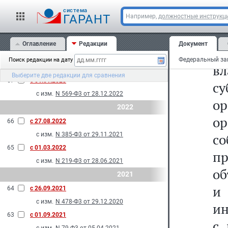
с изм.
N 108-Ф3 от 29.05.2024
т
cистема
69
с 01.01.2024
ГАРАНТ
Например,
должностные инструкц
ор
с изм.
N 293-Ф3 от 10.07.2023
2023
Оглавление
Редакции
Документ
Ф
68
с 01.09.2023
Поиск редакции на дату
вл
с изм.
N 137-Ф3 от 28.04.2023
Выберите две редакции для сравнения
67
с 01.01.2023
с
с изм.
N 569-Ф3 от 28.12.2022
о
2022
ор
66
с 27.08.2022
с изм.
N 385-Ф3 от 29.11.2021
со
65
с 01.03.2022
п
с изм.
N 219-Ф3 от 28.06.2021
об
2021
и
64
с 26.09.2021
с изм.
N 478-Ф3 от 29.12.2020
ин
63
с 01.09.2021
с 