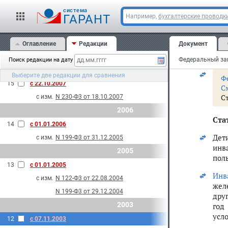
в
с изм.
N 110-Ф3 от 14.07.2008
cистема
д
ГАРАНТ
17
с 01.04.2008
Например,
бухгалтерские проводк
р
с изм.
N 18-Ф3 от 01.03.2008
Пр
С
2007
Оглавление
Редакции
Документ
п
16
с 03.12.2007
Поиск редакции на дату
с изм.
N 309-Ф3 от 01.12.2007
Выберите две редакции для сравнения
Ф
15
с 22.10.2007
С
С
с изм.
N 230-Ф3 от 18.10.2007
2006
Стат
14
с 01.01.2006
Дет
с изм.
N 199-Ф3 от 31.12.2005
инв
2005
пол
13
с 01.01.2005
Инв
с изм.
N 122-Ф3 от 22.08.2004
жел
N 199-Ф3 от 29.12.2004
дру
2003
год
усло
12
с 07.11.2003