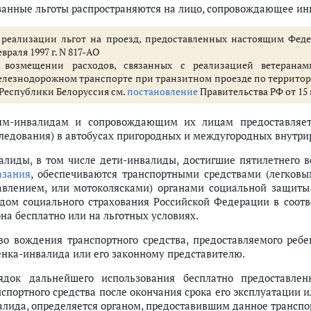
занные льготы распространяются на лицо, сопровождающее инв
 реализации льгот на проезд, предоставленных настоящим Фед
враля 1997 г. N 817-АО
 возмещении расходов, связанных с реализацией ветерана
елезнодорожном транспорте при транзитном проезде по территор
 Республики Белоруссия см.
постановление
Правительства РФ от 15 и
ям-инвалидам и сопровождающим их лицам предоставляетс
следования) в автобусах пригородных и междугородных внутр
алиды, в том числе дети-инвалиды, достигшие пятилетнего 
азания
, обеспечиваются транспортными средствами (легков
авлением, или мотоколясками) органами социальной защиты
дом социального страхования Российской Федерации в соотв
она бесплатно или на льготных условиях.
во вождения транспортного средства, предоставляемого ребе
енка-инвалида или его законному представителю.
ядок дальнейшего использования бесплатно предоставлен
нспортного средства после окончания срока его эксплуатации и
алида, определяется органом, предоставившим данное транспо