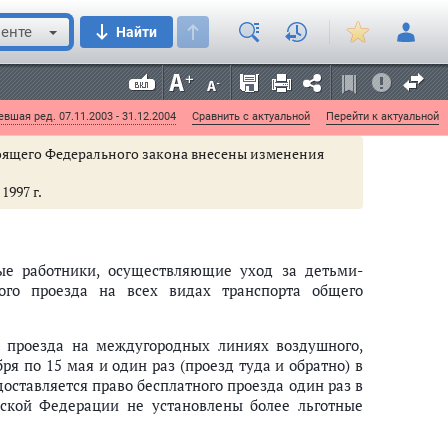
ение, транспортными средствами, с выплатой им
есто получения транспортного средства, а также
енте
Найти
елий для инвалидов, утвержденное
постановлением
вших от несчастных случаев на производстве и
дом социального страхования РФ 30 января 2003 г.
вшая ред. 07.11.2003 - 31.12.2004
Сравнить с актуальной
Перейти к актуальной
астоящего Федерального закона внесены изменения
1997 г.
ные работники, осуществляющие уход за детьми-
ого проезда на всех видах транспорта общего
и проезда на междугородных линиях воздушного,
ря по 15 мая и один раз (проезд туда и обратно) в
доставляется право бесплатного проезда один раз в
йской Федерации не установлены более льготные