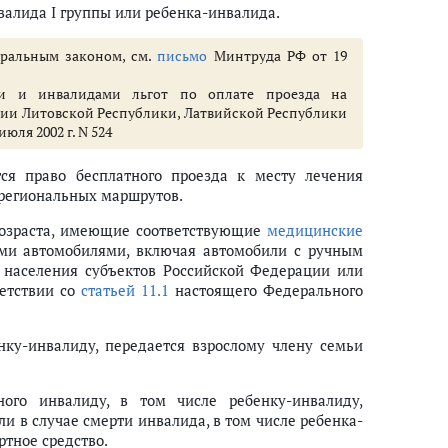
алида I группы или ребенка-инвалида.
еральным законом, см.
письмо
Минтруда РФ от 19
ми и инвалидами льгот по оплате проезда на
ии Литовской Республики, Латвийской Республики
юля 2002 г. N 524
я право бесплатного проезда к месту лечения
ирегиональных маршрутов.
возраста, имеющие соответствующие
медицинские
ыми автомобилями, включая автомобили с ручным
 населения субъектов Российской Федерации или
етствии со
статьей 11.1
настоящего Федерального
нку-инвалиду, передается взрослому члену семьи
ного инвалиду, в том числе ребенку-инвалиду,
ли в случае смерти инвалида, в том числе ребенка-
ртное средство.