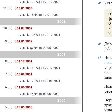
с изм.
N 132-Ф3 от 23.10.2003
Ука
11
с 13.01.2003
О
с изм.
N 15-Ф3 от 10.01.2003
фе
2002
О
ж
10
с 01.07.2002
и
с изм.
N 196-Ф3 от 30.12.2001
9
с 01.01.2002
Дет
с изм.
N 57-Ф3 от 29.05.2002
(об
2001
Инв
8
с 31.12.2001
пок
упр
с изм.
N 188-Ф3 от 29.12.2001
Фон
7
с 10.08.2001
зак
с изм.
N 123-Ф3 от 08.08.2001
Пра
6
с 11.06.2001
реб
с изм.
N 74-Ф3 от 09.06.2001
Пор
2000
тра
5
с 29.05.2000
инв