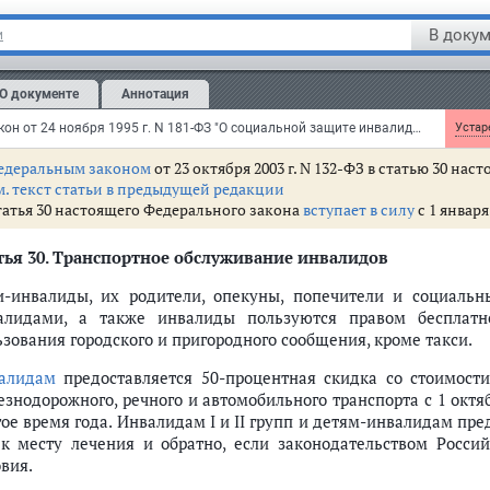
етеранов бесплатными путевками на санаторно-курортное леч
енежной компенсации расходов на транспортное обслуживание вм
В докум
и
асходов на изготовление и ремонт протезно-ортопедических изд
авительства РФ от 14 ноября 1999 г. N 1254
м.
Перечень
здравниц для санаторного лечения лиц, пострада
О документе
Аннотация
рофессиональных заболеваний, утвержденный Минздравом РФ и Фон
Федеральный закон от 24 ноября 1995 г. N 181-ФЗ "О социальной защите инвалидов в Российской Федерации"
Устаре
едеральным законом
от 23 октября 2003 г. N 132-ФЗ в статью 30 н
м. текст статьи в предыдущей редакции
татья 30 настоящего Федерального закона
вступает в силу
с 1 января 
ья 30.
Транспортное обслуживание инвалидов
и-инвалиды, их родители, опекуны, попечители и социаль
алидами, а также инвалиды пользуются правом бесплатн
ьзования городского и пригородного сообщения, кроме такси.
алидам
предоставляется 50-процентная скидка со стоимост
езнодорожного, речного и автомобильного транспорта с 1 октяб
гое время года. Инвалидам I и II групп и детям-инвалидам пре
 к месту лечения и обратно, если законодательством Росси
вия.