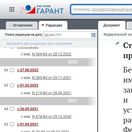
с изм.
N 108-Ф3 от 29.05.2024
cистема
69
с 01.01.2024
Ча
ГАРАНТ
Например,
производственный кале
с изм.
N 293-Ф3 от 10.07.2023
2023
Оглавление
Редакции
Документ
С
68
с 01.09.2023
Поиск редакции на дату
с изм.
N 137-Ф3 от 28.04.2023
С
Выберите две редакции для сравнения
67
с 01.01.2023
п
с изм.
N 569-Ф3 от 28.12.2022
2022
Б
66
с 27.08.2022
и
с изм.
N 385-Ф3 от 29.11.2021
65
с 01.03.2022
за
с изм.
N 219-Ф3 от 28.06.2021
и
2021
у
64
с 26.09.2021
с изм.
N 478-Ф3 от 29.12.2020
ра
63
с 01.09.2021
Фе