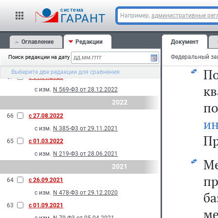
л
с изм.
N 108-Ф3 от 29.05.2024
cистема
69
с 01.01.2024
з
ГАРАНТ
Например,
административные рег
с изм.
N 293-Ф3 от 10.07.2023
Ф
2023
Оглавление
Редакции
Документ
су
68
с 01.09.2023
Поиск редакции на дату
с изм.
N 137-Ф3 от 28.04.2023
П
Выберите две редакции для сравнения
67
с 01.01.2023
к
с изм.
N 569-Ф3 от 28.12.2022
2022
п
66
с 27.08.2022
ин
с изм.
N 385-Ф3 от 29.11.2021
Пр
65
с 01.03.2022
с изм.
N 219-Ф3 от 28.06.2021
М
2021
п
64
с 26.09.2021
с изм.
N 478-Ф3 от 29.12.2020
б
63
с 01.09.2021
м