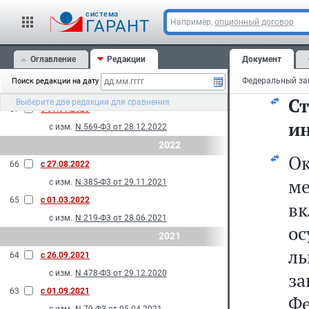
с изм.
N 108-Ф3 от 29.05.2024
cистема
69
с 01.01.2024
ГАРАНТ
Например,
опционный договор
с изм.
N 293-Ф3 от 10.07.2023
2023
Оглавление
Редакции
Документ
68
с 01.09.2023
Поиск редакции на дату
с изм.
N 137-Ф3 от 28.04.2023
С
Выберите две редакции для сравнения
67
с 01.01.2023
и
с изм.
N 569-Ф3 от 28.12.2022
2022
О
66
с 27.08.2022
м
с изм.
N 385-Ф3 от 29.11.2021
65
с 01.03.2022
в
с изм.
N 219-Ф3 от 28.06.2021
о
2021
л
64
с 26.09.2021
с изм.
N 478-Ф3 от 29.12.2020
з
63
с 01.09.2021
Ф