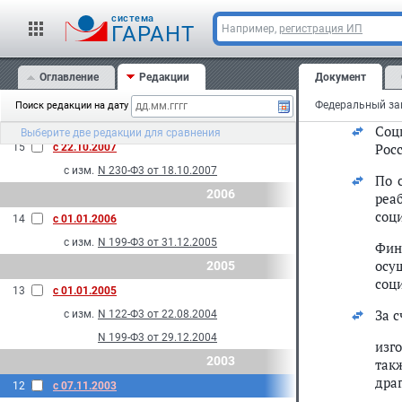
с изм.
N 110-Ф3 от 14.07.2008
Мед
cистема
ГАРАНТ
17
с 01.04.2008
Например,
регистрация ИП
орг
с изм.
N 18-Ф3 от 01.03.2008
По 
2007
Оглавление
Редакции
Документ
реа
инв
16
с 03.12.2007
Поиск редакции на дату
с изм.
N 309-Ф3 от 01.12.2007
Соц
Выберите две редакции для сравнения
Рос
15
с 22.10.2007
с изм.
N 230-Ф3 от 18.10.2007
По 
2006
реа
соц
14
с 01.01.2006
с изм.
N 199-Ф3 от 31.12.2005
Фин
осу
2005
соц
13
с 01.01.2005
За 
с изм.
N 122-Ф3 от 22.08.2004
N 199-Ф3 от 29.12.2004
изг
2003
так
дра
12
с 07.11.2003