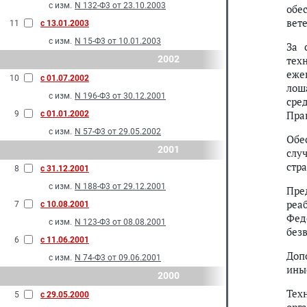
с изм.
N 132-Ф3 от 23.10.2003
обе
вет
11
с 13.01.2003
с изм.
N 15-Ф3 от 10.01.2003
За 
2002
тех
еже
10
с 01.07.2002
лош
с изм.
N 196-Ф3 от 30.12.2001
сре
Пра
9
с 01.01.2002
с изм.
N 57-Ф3 от 29.05.2002
Обе
2001
слу
стр
8
с 31.12.2001
с изм.
N 188-Ф3 от 29.12.2001
Пре
реа
7
с 10.08.2001
Фед
с изм.
N 123-Ф3 от 08.08.2001
без
6
с 11.06.2001
Доп
с изм.
N 74-Ф3 от 09.06.2001
ины
2000
Тех
5
с 29.05.2000