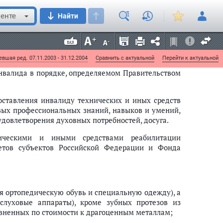
на основе оценки стойких расстройств функций
енте
Найти
 дефектами.
оставления инвалиду технических и иных средств
нение стойких ограничений жизнедеятельности
вшая ред. 07.11.2003 - 31.12.2004
Сравнить с актуальной
Перейти к актуальной
нвалида в порядке, определяемом Правительством
ставления инвалиду технических и иных средств
вых профессиональных знаний, навыков и умений,
удовлетворения духовных потребностей, досуга.
ническими и иными средствами реабилитации
жетов субъектов Российской Федерации и Фонда
я ортопедическую обувь и специальную одежду), а
слуховые аппараты), кроме зубных протезов из
авненных по стоимости к драгоценным металлам;