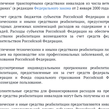
спечение транспортными средствами инвалидов из числа вет
еранах" (в редакции
Федерального закона
от 2 января 2000 года
счет средств бюджетов субъектов Российской Федерации 
ническими и иными средствами реабилитации, предусмотр
годных денежных компенсаций расходов на содержание и в
адей. Расходы субъектов Российской Федерации на обеспе
дствами реабилитации возмещаются за счет средств фе
вительством Российской Федерации.
спечение техническими и иными средствами реабилитации ли
чаев на производстве или профессиональных заболеваний, ос
ахования Российской Федерации.
дусмотренные индивидуальными программами реабилита
билитации, предоставленные им за счет средств федерал
ерации и Фонда социального страхования Российской Ф
возмездное пользование.
олнительные средства для финансирования расходов на пр
е средства реабилитации инвалидов могут быть получены из 
нические и иные средства реабилитации предоставляются инв