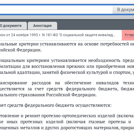
ицинские показания и противопоказания устанавливаются 
В докум
анизма, обусловленных заболеваниями, последствиями травм и
медицинским показаниям устанавливается необходимость пред
О документе
Аннотация
билитации, которые обеспечивают компенсацию или устра
алида.
Федеральный закон от 24 ноября 1995 г. N 181-ФЗ "О социальной защите инвалидов в Российской Федерации"
Устаре
иальные критерии устанавливаются на основе потребностей и
сийской Федерации.
социальным критериям устанавливается необходимость предо
билитации для восстановления прежних или приобретения но
иальной адаптации, занятий физической культурой и спортом, 
ансирование расходов на обеспечение инвалидов тех
ществляется за счет средств федерального бюджета, бюд
иального страхования Российской Федерации.
счет средств федерального бюджета осуществляются:
отовление и ремонт протезно-ортопедических изделий (включа
же иных протезных изделий (включая глазные протезы и 
гоценных металлов и других дорогостоящих материалов, прир