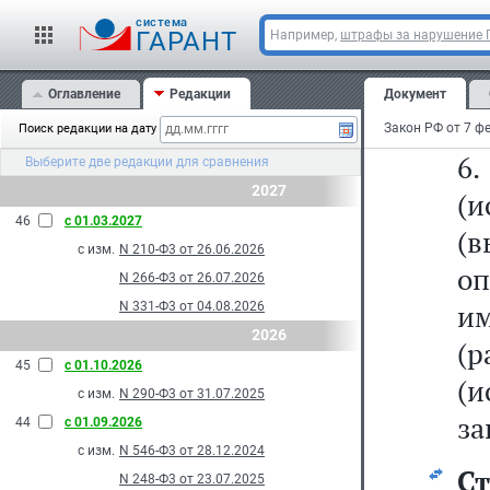
У
cистема
св
ГАРАНТ
Например,
штрафы за нарушение
п
Оглавление
Редакции
Документ
(и
Поиск редакции на дату
6
Выберите две редакции для сравнения
2027
(
46
с 01.03.2027
(
с изм.
N 210-Ф3 от 26.06.2026
о
N 266-Ф3 от 26.07.2026
им
N 331-Ф3 от 04.08.2026
2026
(р
45
с 01.10.2026
(и
с изм.
N 290-Ф3 от 31.07.2025
за
44
с 01.09.2026
с изм.
N 546-Ф3 от 28.12.2024
С
N 248-Ф3 от 23.07.2025