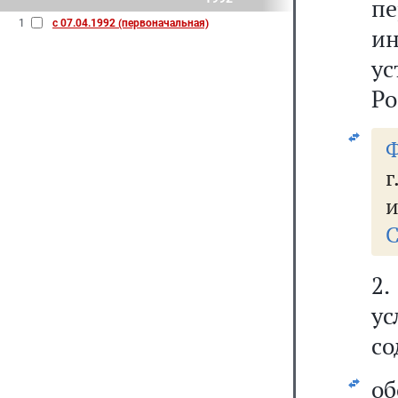
п
1
с 07.04.1992 (первоначальная)
и
у
Ро
Ф
г
и
С
2
ус
со
о