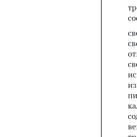
т
со
св
св
о
св
и
из
пи
к
со
ве
т