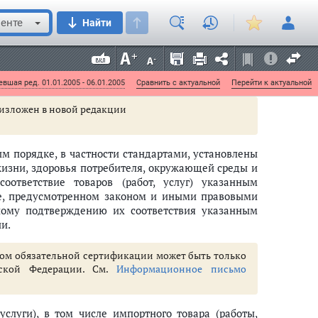
оящего Закона.
енте
Найти
и), его хранения, транспортировки и утилизации
 изготовитель (исполнитель) обязан указать эти
у), на этикетке, маркировкой или иным способом, а
отребителя.
вшая ред. 01.01.2005 - 06.01.2005
Сравнить с актуальной
Перейти к актуальной
 7 изложен в новой редакции
им порядке, в частности стандартами, установлены
жизни, здоровья потребителя, окружающей среды и
оответствие товаров (работ, услуг) указанным
е, предусмотренном законом и иными правовыми
ьному подтверждению их соответствия указанным
и.
ектом обязательной сертификации может быть только
йской Федерации. См.
Информационное письмо
слуги), в том числе импортного товара (работы,