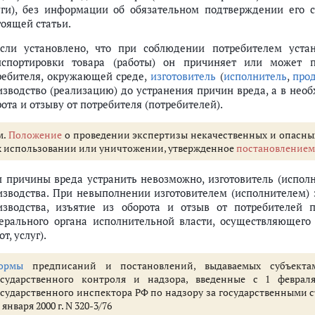
уги), без информации об обязательном подтверждении его 
тоящей статьи.
Если установлено, что при соблюдении потребителем уста
нспортировки товара (работы) он причиняет или может 
ребителя, окружающей среде,
изготовитель
(
исполнитель
,
про
изводство (реализацию) до устранения причин вреда, а в нео
ота и отзыву от потребителя (потребителей).
м.
Положение
о проведении экспертизы некачественных и опасны
х использовании или уничтожении, утвержденное
постановлением
и причины вреда устранить невозможно, изготовитель (исполнит
изводства. При невыполнении изготовителем (исполнителем) э
изводства, изъятие из оборота и отзыв от потребителей 
ерального органа исполнительной власти, осуществляющего 
от, услуг).
ормы
предписаний и постановлений, выдаваемых субъектам
осударственного контроля и надзора, введенные с 1 феврал
осударственного инспектора РФ по надзору за государственными 
 января 2000 г. N 320-3/76