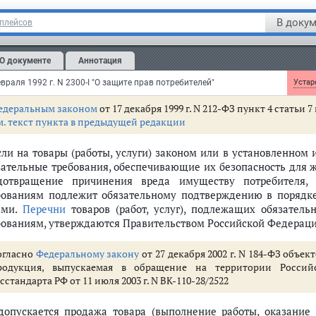
боты), подлежит возмещению в соответствии со
статьей 14
наст
В докум
тплейсов
Если для безопасного использования товара (работы, услуг
бходимо соблюдать специальные правила (далее - правила),
О документе
Аннотация
вила в сопроводительной документации на товар (работу, услуг
давец (исполнитель) обязан довести эти правила до сведения п
враля 1992 г. N 2300-I "О защите прав потребителей"
Устаре
едеральным законом
от 17 декабря 1999 г. N 212-ФЗ пункт 4 статьи
м. текст пункта в предыдущей редакции
Если на товары (работы, услуги) законом или в установленном 
зательные требования, обеспечивающие их безопасность для 
дотвращение причинения вреда имуществу потребителя, с
бованиям подлежит обязательному подтверждению в порядк
ами.
Перечни
товаров (работ, услуг), подлежащих обязател
бованиям, утверждаются Правительством Российской Федераци
огласно
Федеральному закону
от 27 декабря 2002 г. N 184-ФЗ объ
родукция, выпускаемая в обращение на территории Росси
сстандарта РФ от 11 июля 2003 г. N ВК-110-28/2522
допускается продажа товара (выполнение работы, оказание у