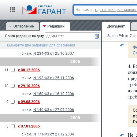
(ра
14
с 27.11.2009
cистема
ГАРАНТ
Например,
ндс на товары с марке
с изм.
N 261-Ф3 от 23.11.2009
3. 
нео
13
с 01.01.2009
Оглавление
Редакции
Документ
пра
с изм.
N 160-Ф3 от 23.07.2008
про
Закон РФ от 7 фе
Поиск редакции на дату
2007
Выберите две редакции для сравнения
12
с 12.12.2007
Ф
С
с изм.
N 234-Ф3 от 25.10.2007
2006
4. 
11
с 08.12.2006
обя
пре
с изм.
N 193-Ф3 от 25.11.2006
тре
10
с 29.10.2006
акт
с изм.
N 160-Ф3 от 16.10.2006
тре
9
с 09.08.2006
С
с изм.
N 140-Ф3 от 27.07.2006
п
2005
Го
8
с 07.01.2005
Не 
с изм.
N 171-Ф3 от 21.12.2004