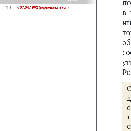
по
1
с 07.04.1992 (первоначальная)
в 
и
т
о
со
у
Ро
о