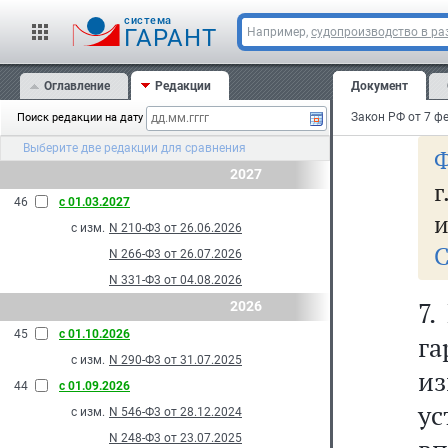
(
cистема
уд
ГАРАНТ
Например,
судопроизводство в ра
у
Оглавление
Редакции
Документ
на
Поиск редакции на дату
Выберите две редакции для сравнения
Ф
2027
г
46
с 01.03.2027
и
с изм.
N 210-Ф3 от 26.06.2026
С
N 266-Ф3 от 26.07.2026
N 331-Ф3 от 04.08.2026
7.
2026
45
с 01.10.2026
га
с изм.
N 290-Ф3 от 31.07.2025
из
44
с 01.09.2026
у
с изм.
N 546-Ф3 от 28.12.2024
N 248-Ф3 от 23.07.2025