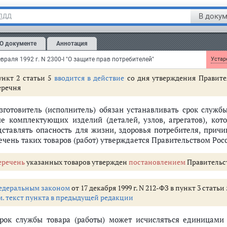
ка годности товара (работы), а также гарантийного срока н
В докум
 ПДД
На товар (работу), предназначенный для длительного ис
анавливать срок службы - период, в течение которого изго
О документе
Аннотация
ребителю возможность использования товара (работы) по наз
статки, возникшие по его вине.
враля 1992 г. N 2300-I "О защите прав потребителей"
Устаре
ункт 2 статьи 5
вводится в действие
со дня утверждения Правите
еречня
Изготовитель (исполнитель) обязан устанавливать срок служб
ле комплектующих изделий (деталей, узлов, агрегатов), ко
дставлять опасность для жизни, здоровья потребителя, прич
ечень таких товаров (работ) утверждается Правительством Ро
еречень
указанных товаров утвержден
постановлением
Правительств
едеральным законом
от 17 декабря 1999 г. N 212-ФЗ в пункт 3 стать
м. текст пункта в предыдущей редакции
Срок службы товара (работы) может исчисляться единицам