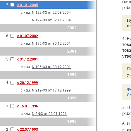
(ки
7
с 01.01.2005
рабо
с изм.
N 122-Ф3 от 22.08.2004
П
N 127-Ф3 от 02.11.2004
п
2002
6
с 01.07.2002
4. 
тов
с изм.
N 196-Ф3 от 30.12.2001
тов
2001
утв
5
с 31.12.2001
с изм.
N 196-Ф3 от 30.12.2001
П
у
1999
4
с 20.12.1999
Ф
с изм.
N 212-Ф3 от 17.12.1999
С
1996
3
с 15.01.1996
5. 
рабо
с изм.
N 2-Ф3 от 09.01.1996
1993
6. И
в с
2
с 22.07.1993