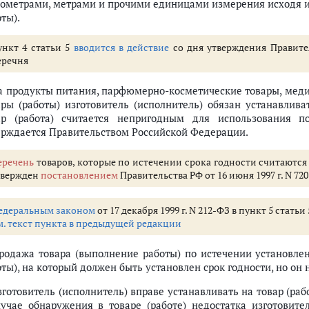
лометрами, метрами и прочими единицами измерения исходя и
ты).
ункт 4 статьи 5
вводится в действие
со дня утверждения Правите
еречня
На продукты питания, парфюмерно-косметические товары, мед
ары (работы) изготовитель (исполнитель) обязан устанавлива
ар (работа) считается непригодным для использования п
ерждается Правительством Российской Федерации.
еречень
товаров, которые по истечении срока годности считаютс
твержден
постановлением
Правительства РФ от 16 июня 1997 г. N 720
едеральным законом
от 17 декабря 1999 г. N 212-ФЗ в пункт 5 стать
м. текст пункта в предыдущей редакции
Продажа товара (выполнение работы) по истечении установлен
ты), на который должен быть установлен срок годности, но он 
зготовитель (исполнитель) вправе устанавливать на товар (раб
лучае обнаружения в товаре (работе) недостатка изготовите