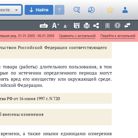
а товар (работу)
енте
Найти
пользования,
изготовитель
(исполнитель) вправе
товитель (исполнитель) обязуется обеспечивать
начению и нести ответственность за существенные
вшая ред. 01.01.2005 - 06.01.2005
Сравнить с актуальной
Перейти к актуальной
льством Российской Федерации соответствующего
ы товара (работы) длительного пользования, в том
торые по истечении определенного периода могут
инять вред его имуществу или окружающей среде.
ссийской Федерации.
а РФ от 16 июня 1997 г. N 720
и 5 внесены изменения
и времени, а также иными единицами измерения