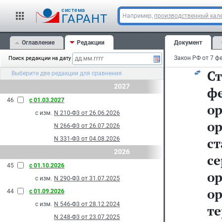
cистема
ГАРАНТ
Например,
производственный кале
Оглавление
Редакции
Документ
г
Поиск редакции на дату
С
Выберите две редакции для сравнения
2027
ф
46
с 01.03.2027
о
с изм.
N 210-Ф3 от 26.06.2026
о
N 266-Ф3 от 26.07.2026
с
N 331-Ф3 от 04.08.2026
2026
с
45
с 01.10.2026
о
с изм.
N 290-Ф3 от 31.07.2025
о
44
с 01.09.2026
с изм.
N 546-Ф3 от 28.12.2024
т
N 248-Ф3 от 23.07.2025