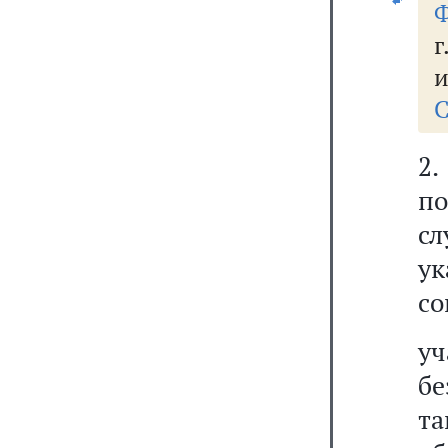
Ф
г
и
С
2
по
с
ук
со
уч
бе
т