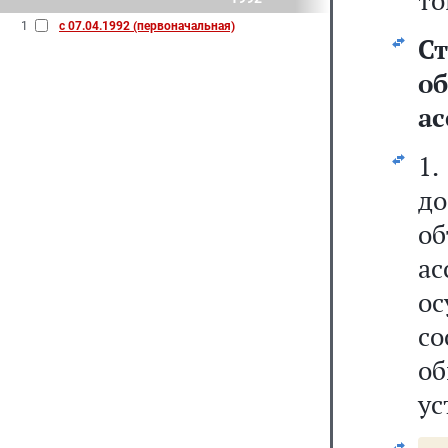
то
1
с 07.04.1992 (первоначальная)
С
о
ас
1
д
о
а
о
со
о
ус