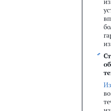
из
у
в
б
г
из
Ст
о
те
Из
в
те
и