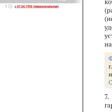
ко
1
с 07.04.1992 (первоначальная)
(
(
уд
у
на
Ф
г
и
С
7.
га