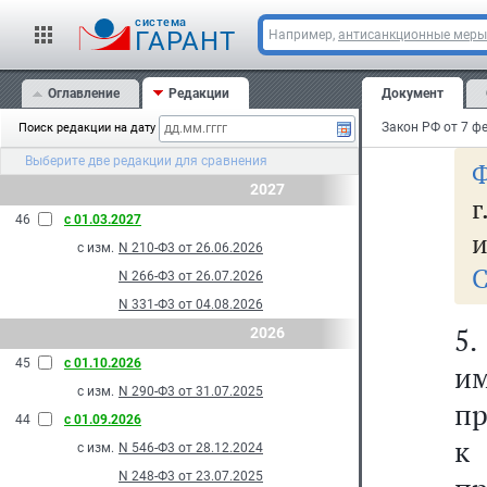
4.
cистема
о
ГАРАНТ
Например,
антисанкционные меры
п
Оглавление
Редакции
Документ
со
Поиск редакции на дату
Выберите две редакции для сравнения
Ф
2027
г
46
с 01.03.2027
и
с изм.
N 210-Ф3 от 26.06.2026
С
N 266-Ф3 от 26.07.2026
N 331-Ф3 от 04.08.2026
5.
2026
45
с 01.10.2026
и
с изм.
N 290-Ф3 от 31.07.2025
пр
44
с 01.09.2026
к 
с изм.
N 546-Ф3 от 28.12.2024
N 248-Ф3 от 23.07.2025