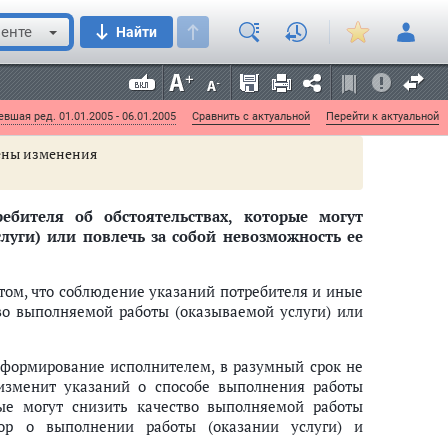
енте
Найти
частичную утрату (повреждение) материала (вещи),
полнителем об особых свойствах материала (вещи),
ату (повреждение) либо если указанные свойства
емке исполнителем этого материала (вещи).
вшая ред. 01.01.2005 - 06.01.2005
Сравнить с актуальной
Перейти к актуальной
есены изменения
бителя об обстоятельствах, которые могут
луги) или повлечь за собой невозможность ее
том, что соблюдение указаний потребителя и иные
тво выполняемой работы (оказываемой услуги) или
нформирование исполнителем, в разумный срок не
изменит указаний о способе выполнения работы
рые могут снизить качество выполняемой работы
овор о выполнении работы (оказании услуги) и