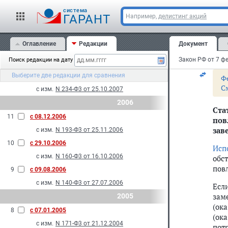
С
14
с 27.11.2009
cистема
ГАРАНТ
Например,
делистинг акций
с изм.
N 261-Ф3 от 23.11.2009
3. 
при
13
с 01.01.2009
Оглавление
Редакции
Документ
кот
с изм.
N 160-Ф3 от 23.07.2008
мат
Закон РФ от 7 фе
Поиск редакции на дату
2007
Выберите две редакции для сравнения
12
с 12.12.2007
Ф
С
с изм.
N 234-Ф3 от 25.10.2007
2006
Ста
11
с 08.12.2006
пов
зав
с изм.
N 193-Ф3 от 25.11.2006
10
с 29.10.2006
Исп
с изм.
N 160-Ф3 от 16.10.2006
обс
пов
9
с 09.08.2006
с изм.
N 140-Ф3 от 27.07.2006
Есл
зам
2005
(ок
8
с 07.01.2005
(ок
с изм.
N 171-Ф3 от 21.12.2004
пот