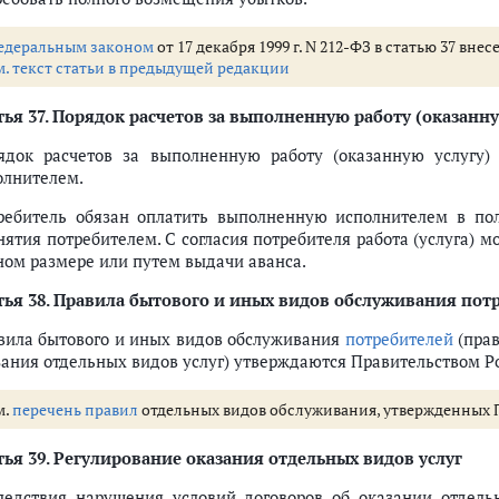
едеральным законом
от 17 декабря 1999 г. N 212-ФЗ в статью 37 вн
м. текст статьи в предыдущей редакции
ья 37.
Порядок расчетов за выполненную работу (оказанну
ядок расчетов за выполненную работу (оказанную услугу)
олнителем.
ребитель обязан оплатить выполненную исполнителем в пол
нятия потребителем. С согласия потребителя работа (услуга) 
ном размере или путем выдачи аванса.
ья 38.
Правила бытового и иных видов обслуживания пот
вила бытового и иных видов обслуживания
потребителей
(прав
зания отдельных видов услуг) утверждаются Правительством Р
м.
перечень правил
отдельных видов обслуживания, утвержденных
ья 39.
Регулирование оказания отдельных видов услуг
ледствия нарушения условий договоров об оказании отдельн