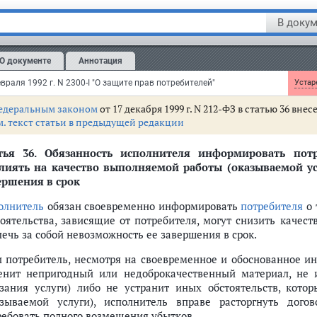
м. текст пункта в предыдущей редакции
В докум
Исполнитель освобождается от ответственности за полную или 
нятого им от потребителя, если потребитель предупрежден ис
О документе
Аннотация
орые могут повлечь за собой его полную или частичную утр
ериала (вещи) не могли быть обнаружены при надлежащей при
враля 1992 г. N 2300-I "О защите прав потребителей"
Устаре
едеральным законом
от 17 декабря 1999 г. N 212-ФЗ в статью 36 вн
м. текст статьи в предыдущей редакции
тья 36.
Обязанность исполнителя информировать потре
лиять на качество выполняемой работы (оказываемой ус
ершения в срок
олнитель
обязан своевременно информировать
потребителя
о 
тоятельства, зависящие от потребителя, могут снизить качес
лечь за собой невозможность ее завершения в срок.
и потребитель, несмотря на своевременное и обоснованное и
енит непригодный или недоброкачественный материал, не 
азания услуги) либо не устранит иных обстоятельств, кото
азываемой услуги), исполнитель вправе расторгнуть дог
ребовать полного возмещения убытков.