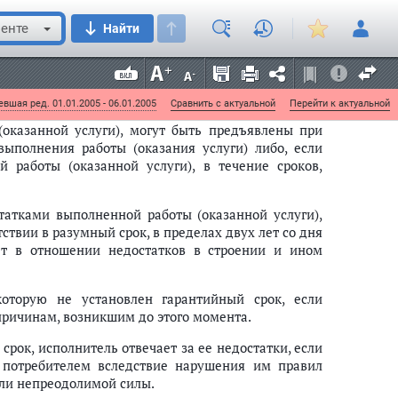
я в сроки, установленные для удовлетворения
енте
Найти
емая потребителю при расторжении договора о
 уменьшении цены выполненной работы (оказанной
его Закона.
вшая ред. 01.01.2005 - 06.01.2005
Сравнить с актуальной
Перейти к актуальной
(оказанной услуги), могут быть предъявлены при
ыполнения работы (оказания услуги) либо, если
 работы (оказанной услуги), в течение сроков,
татками выполненной работы (оказанной услуги),
тствии в разумный срок, в пределах двух лет со дня
ет в отношении недостатков в строении и ином
 которую не установлен гарантийный срок, если
 причинам, возникшим до этого момента.
срок, исполнитель отвечает за ее недостатки, если
) потребителем вследствие нарушения им правил
или непреодолимой силы.