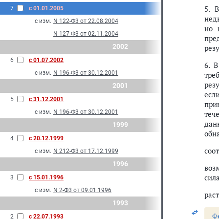
5. 
7
с 01.01.2005
нед
с изм.
N 122-Ф3 от 22.08.2004
но 
N 127-Ф3 от 02.11.2004
пре
2002
рез
6
с 01.07.2002
6. 
с изм.
N 196-Ф3 от 30.12.2001
тре
рез
2001
есл
5
с 31.12.2001
прин
с изм.
N 196-Ф3 от 30.12.2001
теч
дан
1999
обн
4
с 20.12.1999
соо
с изм.
N 212-Ф3 от 17.12.1999
1996
воз
сил
3
с 15.01.1996
с изм.
N 2-Ф3 от 09.01.1996
рас
1993
Ф
2
с 22.07.1993