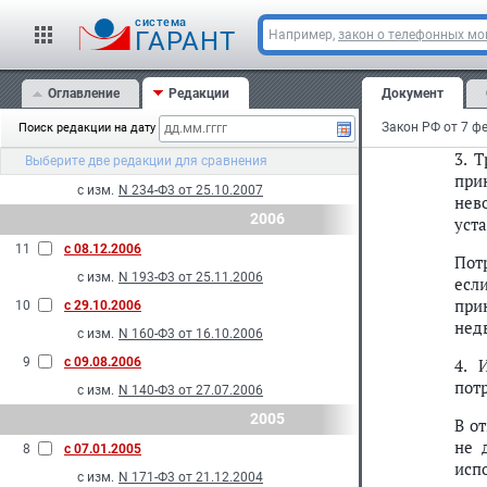
вып
14
с 27.11.2009
cистема
ГАРАНТ
Например,
закон о телефонных м
соо
с изм.
N 261-Ф3 от 23.11.2009
2. 
13
с 01.01.2009
Оглавление
Редакции
Документ
вып
с изм.
N 160-Ф3 от 23.07.2008
услу
Закон РФ от 7 фе
Поиск редакции на дату
2007
3. 
Выберите две редакции для сравнения
12
с 12.12.2007
при
с изм.
N 234-Ф3 от 25.10.2007
нев
2006
уст
11
с 08.12.2006
Пот
с изм.
N 193-Ф3 от 25.11.2006
если
при
10
с 29.10.2006
нед
с изм.
N 160-Ф3 от 16.10.2006
9
с 09.08.2006
4. 
пот
с изм.
N 140-Ф3 от 27.07.2006
2005
В о
не 
8
с 07.01.2005
исп
с изм.
N 171-Ф3 от 21.12.2004