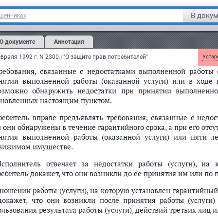
олненной работы (оказанной услуги). Убытки возмещаютс
В докум
ошенниках
тветствующих требований потребителя.
Цена выполненной работы (оказанной услуги), возвраща
О документе
Аннотация
олнении работы (оказании услуги), а также учитываемая при
ги), определяется в соответствии с
пунктом 3 статьи 24
настоящ
враля 1992 г. N 2300-I "О защите прав потребителей"
Устаре
Требования, связанные с недостатками выполненной работы 
нятии выполненной работы (оказанной услуги) или в ходе в
озможно обнаружить недостатки при принятии выполненной
ановленных настоящим пунктом.
ребитель вправе предъявлять требования, связанные с недос
 они обнаружены в течение гарантийного срока, а при его отсу
нятия выполненной работы (оказанной услуги) или пяти л
вижимом имуществе.
Исполнитель отвечает за недостатки работы (услуги), на
ребитель докажет, что они возникли до ее принятия им или по
тношении работы (услуги), на которую установлен гарантийный 
докажет, что они возникли после принятия работы (услуги
ользования результата работы (услуги), действий третьих лиц 