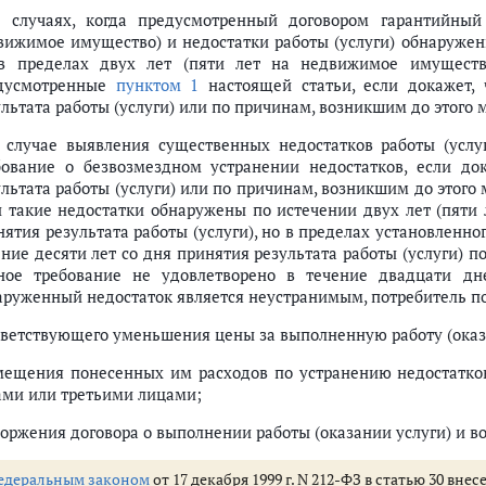
В случаях, когда предусмотренный договором гарантийный
вижимое имущество) и недостатки работы (услуги) обнаружен
в пределах двух лет (пяти лет на недвижимое имущество
дусмотренные
пунктом 1
настоящей статьи, если докажет, 
ультата работы (услуги) или по причинам, возникшим до этого 
В случае выявления существенных недостатков работы (услу
бование о безвозмездном устранении недостатков, если до
ультата работы (услуги) или по причинам, возникшим до этого
и такие недостатки обнаружены по истечении двух лет (пяти
ятия результата работы (услуги), но в пределах установленног
ение десяти лет со дня принятия результата работы (услуги) п
ное требование не удовлетворено в течение двадцати дн
аруженный недостаток является неустранимым, потребитель по
тветствующего уменьшения цены за выполненную работу (оказ
мещения понесенных им расходов по устранению недостатков
ами или третьими лицами;
торжения договора о выполнении работы (оказании услуги) и 
едеральным законом
от 17 декабря 1999 г. N 212-ФЗ в статью 30 вн