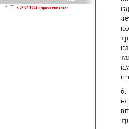
га
1
с 07.04.1992 (первоначальная)
ле
п
тр
на
та
им
пр
6
не
в
тр