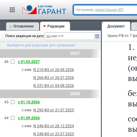
Ст
cистема
о
ГАРАНТ
Например,
регистрация ИП
в
Оглавление
Редакции
Документ
ус
Поиск редакции на дату
Выберите две редакции для сравнения
2027
н
46
с 01.03.2027
(о
с изм.
N 210-Ф3 от 26.06.2026
вы
N 266-Ф3 от 26.07.2026
N 331-Ф3 от 04.08.2026
бе
2026
вы
45
с 01.10.2026
с изм.
N 290-Ф3 от 31.07.2025
с
44
с 01.09.2026
вы
с изм.
N 546-Ф3 от 28.12.2024
N 248-Ф3 от 23.07.2025