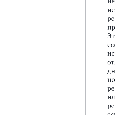
н
н
р
пр
Эт
ес
и
от
дн
н
ре
ил
ре
ес