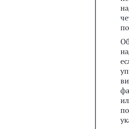
н
че
по
О
н
е
уп
ви
фа
и
п
ук