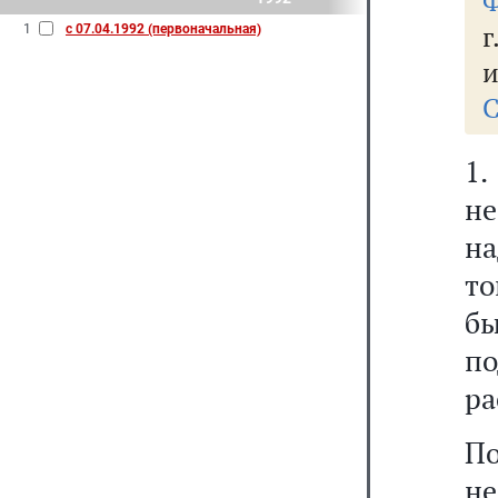
Ф
г
1
с 07.04.1992 (первоначальная)
и
С
н
на
то
бы
по
ра
П
н