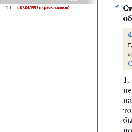
С
1
с 07.04.1992 (первоначальная)
об
Ф
г
и
С
н
на
то
бы
по