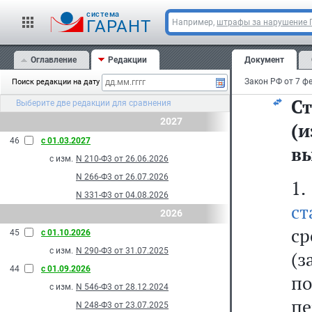
(и
cистема
н
ГАРАНТ
Например,
штрафы за нарушение
п
Оглавление
Редакции
Документ
тр
Поиск редакции на дату
Ст
Выберите две редакции для сравнения
2027
(
46
с 01.03.2027
вы
с изм.
N 210-Ф3 от 26.06.2026
N 266-Ф3 от 26.07.2026
1
N 331-Ф3 от 04.08.2026
ст
2026
с
45
с 01.10.2026
с изм.
N 290-Ф3 от 31.07.2025
(
44
с 01.09.2026
по
с изм.
N 546-Ф3 от 28.12.2024
пе
N 248-Ф3 от 23.07.2025