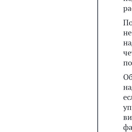
ра
П
н
н
че
по
О
н
е
уп
ви
фа