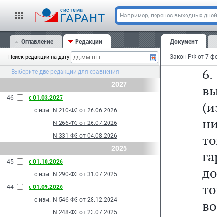
ни
cистема
э
ГАРАНТ
Например,
перенос выходных дней
п
Оглавление
Редакции
Документ
тр
Поиск редакции на дату
6
Выберите две редакции для сравнения
2027
в
46
с 01.03.2027
(и
с изм.
N 210-Ф3 от 26.06.2026
ни
N 266-Ф3 от 26.07.2026
т
N 331-Ф3 от 04.08.2026
2026
г
45
с 01.10.2026
до
с изм.
N 290-Ф3 от 31.07.2025
то
44
с 01.09.2026
с изм.
N 546-Ф3 от 28.12.2024
во
N 248-Ф3 от 23.07.2025