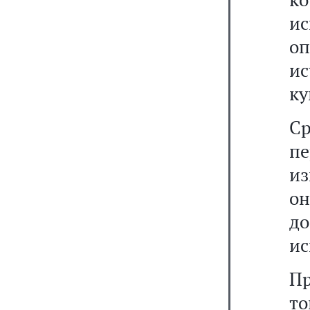
и
о
ис
ку
С
п
из
он
до
ис
П
т