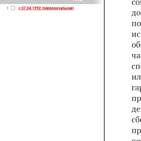
со
1
с 07.04.1992 (первоначальная)
д
п
и
об
ч
с
ил
га
пр
де
сб
п
к