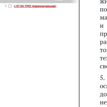
ж
1
с 07.04.1992 (первоначальная)
по
ма
и
п
ра
т
те
св
5.
ос
до
н