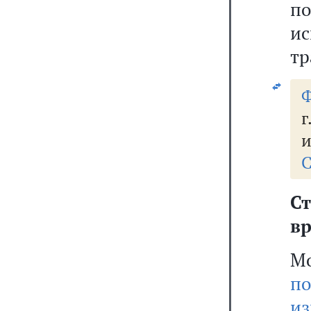
п
и
тр
Ф
и
С
Ст
вр
М
по
из