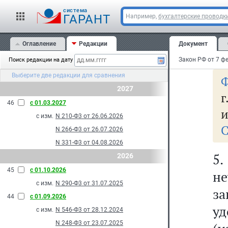
о
cистема
и
ГАРАНТ
Например,
бухгалтерские проводк
не
Оглавление
Редакции
Документ
ос
Поиск редакции на дату
Выберите две редакции для сравнения
Ф
2027
г
46
с 01.03.2027
и
с изм.
N 210-Ф3 от 26.06.2026
С
N 266-Ф3 от 26.07.2026
N 331-Ф3 от 04.08.2026
5.
2026
45
с 01.10.2026
н
с изм.
N 290-Ф3 от 31.07.2025
з
44
с 01.09.2026
у
с изм.
N 546-Ф3 от 28.12.2024
N 248-Ф3 от 23.07.2025