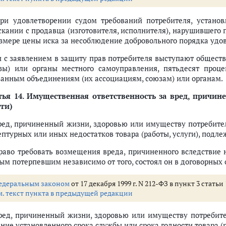
При удовлетворении судом требований потребителя, устано
скании с продавца (изготовителя, исполнителя), нарушившего
азмере цены иска за несоблюдение добровольного порядка удо
и с заявлением в защиту прав потребителя выступают общест
зы) или органы местного самоуправления, пятьдесят проц
занным объединениям (их ассоциациям, союзам) или органам.
тья 14.
Имущественная ответственность за вред, причине
уги)
Вред, причиненный жизни, здоровью или имуществу потребите
ептурных или иных недостатков товара (работы, услуги), под
Право требовать возмещения вреда, причиненного вследствие не
ым потерпевшим независимо от того, состоял он в договорных
едеральным законом
от 17 декабря 1999 г. N 212-ФЗ в пункт 3 стать
м. текст пункта в предыдущей редакции
Вред, причиненный жизни, здоровью или имуществу потребит
ние установленного срока службы или срока годности товара (