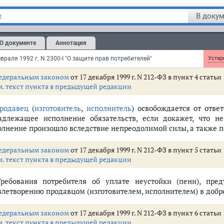
В докум
и
Если иное не установлено законом, убытки, причиненные по
рх неустойки (пени), установленной законом или договором.
О документе
Аннотация
Уплата неустойки (пени) и возмещение убытков не освобо
олнения возложенных на него обязательств в натуре перед пот
враля 1992 г. N 2300-I "О защите прав потребителей"
Устаре
едеральным законом
от 17 декабря 1999 г. N 212-ФЗ в пункт 4 стать
м. текст пункта в предыдущей редакции
родавец
(
изготовитель
,
исполнитель
) освобождается от отве
адлежащее исполнение обязательств, если докажет, что н
олнение произошло вследствие непреодолимой силы, а также 
едеральным законом
от 17 декабря 1999 г. N 212-ФЗ в пункт 5 стать
м. текст пункта в предыдущей редакции
Требования потребителя об уплате неустойки (пени), пре
влетворению продавцом (изготовителем, исполнителем) в добр
едеральным законом
от 17 декабря 1999 г. N 212-ФЗ в пункт 6 стать
м. текст пункта в предыдущей редакции