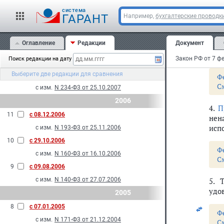
14
с 27.11.2009
cистема
ГАРАНТ
Например,
бухгалтерские проводк
2. 
с изм.
N 261-Ф3 от 23.11.2009
све
13
с 01.01.2009
Оглавление
Редакции
Документ
3. 
с изм.
N 160-Ф3 от 23.07.2008
исп
Закон РФ от 7 фе
Поиск редакции на дату
2007
Выберите две редакции для сравнения
12
с 12.12.2007
Ф
С
с изм.
N 234-Ф3 от 25.10.2007
2006
4.
П
11
с 08.12.2006
нен
исп
с изм.
N 193-Ф3 от 25.11.2006
10
с 29.10.2006
Ф
с изм.
N 160-Ф3 от 16.10.2006
С
9
с 09.08.2006
с изм.
N 140-Ф3 от 27.07.2006
5. 
удо
2005
8
с 07.01.2005
Ф
с изм.
N 171-Ф3 от 21.12.2004
С