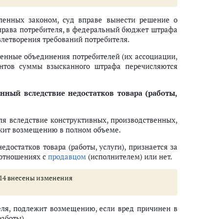
вленных законом, суд вправе вынести решение о
 права потребителя, в федеральный бюджет штрафа
влетворения требований потребителя.
венные объединения потребителей (их ассоциации,
ентов суммы взысканного штрафа перечисляются
нный вследствие недостатков товара (работы,
ля вследствие конструктивных, производственных,
лежит возмещению в полном объеме.
достатков товара (работы, услуги), признается за
 отношениях с
продавцом
(исполнителем) или нет.
и 14 внесены изменения
еля, подлежит возмещению, если вред причинен в
работы).