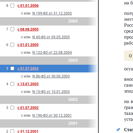
на 
8
с 01.01.2006
пол
с изм.
N 199-Ф3 от 31.12.2005
мес
2005
Рос
7
с 08.08.2005
сре
про
с изм.
N 45-Ф3 от 09.05.2005
раб
6
с 01.01.2005
с изм.
N 122-Ф3 от 22.08.2004
О
2003
осу
5
с 01.07.2003
с изм.
N 86-Ф3 от 30.06.2003
вно
4
с 13.01.2003
сан
эпи
с изм.
N 15-Ф3 от 10.01.2003
2002
на 
гра
3
с 01.07.2002
так
с изм.
N 196-Ф3 от 30.12.2001
уст
2001
Стат
2
с 31.12.2001