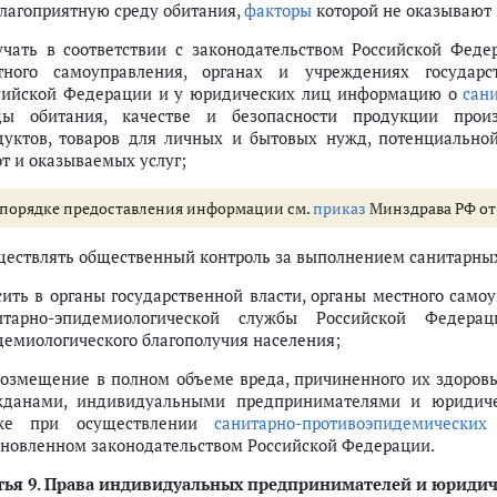
благоприятную среду обитания,
факторы
которой не оказывают 
учать в соответствии с законодательством Российской Федер
тного самоуправления, органах и учреждениях государс
сийской Федерации и у юридических лиц информацию о
сан
ды обитания, качестве и безопасности продукции произ
дуктов, товаров для личных и бытовых нужд, потенциально
от и оказываемых услуг;
 порядке предоставления информации см.
приказ
Минздрава РФ от 2
ществлять общественный контроль за выполнением санитарны
сить в органы государственной власти, органы местного само
итарно-эпидемиологической службы Российской Федера
демиологического благополучия населения;
возмещение в полном объеме вреда, причиненного их здоров
жданами, индивидуальными предпринимателями и юридичес
же при осуществлении
санитарно-противоэпидемических
ановленном законодательством Российской Федерации.
ья 9.
Права индивидуальных предпринимателей и юридич