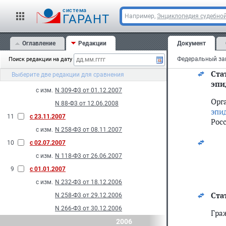
суб
2008
cистема
ГАРАНТ
Например,
Энциклопедия судебной
(от
13
с 18.07.2008
мер
с изм.
N 118-Ф3 от 14.07.2008
Оглавление
Редакции
Документ
реш
N 178-Ф3 от 27.10.2008
эпи
Поиск редакции на дату
2007
Ста
Выберите две редакции для сравнения
12
с 03.12.2007
эпи
с изм.
N 309-Ф3 от 01.12.2007
Орг
N 88-Ф3 от 12.06.2008
эпи
11
с 23.11.2007
Рос
с изм.
N 258-Ф3 от 08.11.2007
10
с 02.07.2007
с изм.
N 118-Ф3 от 26.06.2007
9
с 01.01.2007
с изм.
N 232-Ф3 от 18.12.2006
Стат
N 258-Ф3 от 29.12.2006
N 266-Ф3 от 30.12.2006
Гра
2006