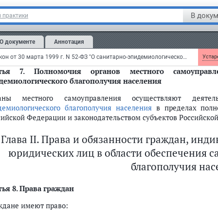
ъекта Российской Федерации об инфекционных заболевани
В докум
 практики
равлениях), состоянии
среды обитания
и проводимых санита
оприятиях;
О документе
Аннотация
ение других не отнесенных к полномочиям Российской Федер
демиологического благополучия населения.
Федеральный закон от 30 марта 1999 г. N 52-ФЗ "О санитарно-эпидемиологическом благополучии населения"
Устаре
тья 7.
Полномочия органов местного самоуправле
демиологического благополучия населения
аны местного самоуправления осуществляют деят
демиологического благополучия населения
в пределах полно
сийской Федерации и законодательством субъектов Российско
Глава II. Права и обязанности граждан, ин
юридических лиц в области обеспечения 
благополучия нас
ья 8.
Права граждан
ждане имеют право: