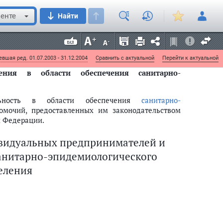
ях и о массовых неинфекционных заболеваниях
енте
Найти
рно-противоэпидемических (профилактических)
ации вопросов в области обеспечения санитарно-
вшая ред. 01.07.2003 - 31.12.2004
Сравнить с актуальной
Перейти к актуальной
ния в области обеспечения санитарно-
ельность в области обеспечения
санитарно-
мочий, предоставленных им законодательством
й Федерации.
дивидуальных предпринимателей и
санитарно-эпидемиологического
еления