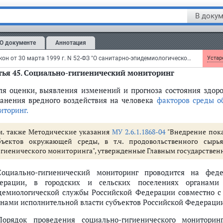
резидента Российской Федерации и подведомственных ему 
правления специальных программ Президента РФ от 11 июля 2001 г. 
В докум
м.
Инструкцию
о порядке осуществления государственного санит
рганах правительственной связи и информации, утвержденную
при
м.
Инструкцию
о порядке осуществления государственного са
О документе
Аннотация
едеральной службы безопасности, утвержденную
приказом
ФСБ РФ о
Федеральный закон от 30 марта 1999 г. N 52-ФЗ "О санитарно-эпидемиологическом благополучии населения"
Устаре
ья 45.
Социально-гигиенический мониторинг
Для оценки, выявления изменений и прогноза состояния здор
ранения вредного воздействия на человека
факторов среды о
иторинг.
м. также Методические указания
МУ 2.6.1.1868-04
"Внедрение пока
бъектов окружающей среды, в т.ч. продовольственного сырь
игиенического мониторинга", утвержденные Главным государственн
Социально-гигиенический мониторинг проводится на феде
ерации, в городских и сельских поселениях органами
демиологической службы Российской Федерации совместно с
анами исполнительной власти субъектов Российской Федерации
Порядок проведения социально-гигиенического мониторин