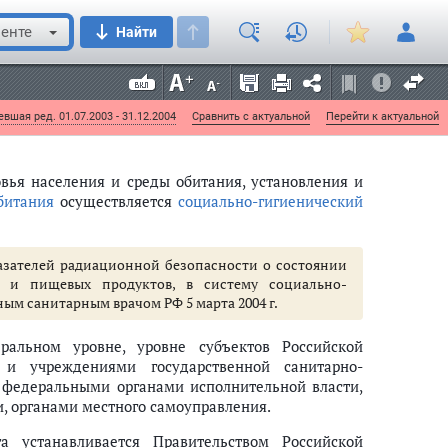
организациях, утвержденную
приказом
Главного
N 35
енте
Найти
арно-эпидемиологического надзора в федеральных
казом
ФАПСИ от 11 апреля 2001 г. N 83
нитарно-эпидемиологического надзора в органах
т 28 марта 2001 г. N 176
вшая ред. 01.07.2003 - 31.12.2004
Сравнить с актуальной
Перейти к актуальной
овья населения и среды обитания, установления и
битания
осуществляется
социально-гигиенический
зателей радиационной безопасности о состоянии
я и пищевых продуктов, в систему социально-
ым санитарным врачом РФ 5 марта 2004 г.
ральном уровне, уровне субъектов Российской
 и учреждениями государственной санитарно-
 федеральными органами исполнительной власти,
, органами местного самоуправления.
га устанавливается Правительством Российской