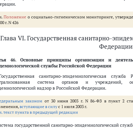
ерации.
м.
Положение
о социально-гигиеническом мониторинге, утвержд
00 г. N 426
Глава VI. Государственная санитарно-эпиде
Федерации
тья 46.
Основные принципы организации и деятельно
демиологической службы Российской Федерации
Государственная санитарно-эпидемиологическая служба
трализованная система органов и учреждений, осу
демиологический надзор в Российской Федерации.
едеральным законом
от 30 июня 2003 г. N 86-ФЗ в пункт 2 ст
зменения,
вступающие в силу
с 1 июля 2003 г.
м. текст пункта в предыдущей редакции
Система государственной санитарно-эпидемиологической служб