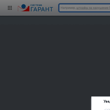
cистема
ГАРАНТ
Например,
штрафы за нарушение
Уве