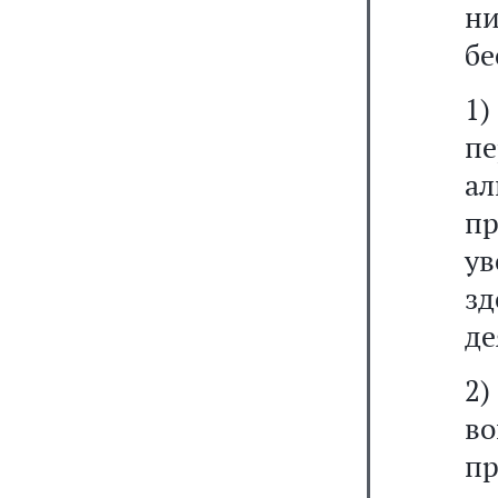
ни
бе
1)
п
а
п
у
з
де
2
во
пр