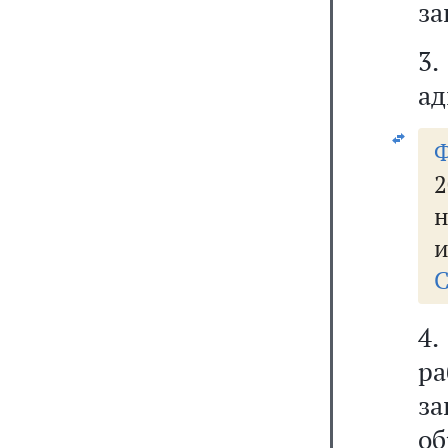
за
3.
ад
2
н
и
С
4.
ра
з
об