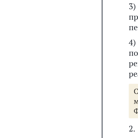
3)
пр
пе
4
п
ре
ре
2.