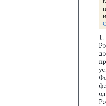
н
и
С
1
Ро
д
п
ус
Ф
фе
о
Ро