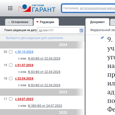
це
cистема
о 
ГАРАНТ
Например,
антисанкционные меры
в
Оглавление
Редакции
Документ
ра
Поиск редакции на дату
9
Выберите две редакции для сравнения
2024
уч
20
с 20.10.2024
у
с изм.
N 83-Ф3 от 22.04.2024
на
19
с 01.07.2024
пр
с изм.
N 83-Ф3 от 22.04.2024
18
с 22.04.2024
и
с изм.
N 83-Ф3 от 22.04.2024
а
2023
п
17
с 24.07.2023
с изм.
N 383-Ф3 от 24.07.2023
Фе
2022