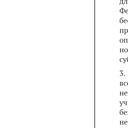
дл
Ф
б
пр
о
н
су
3.
в
н
у
б
не