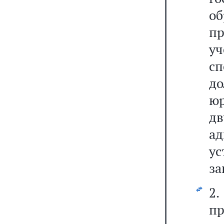
о
пр
у
сп
д
ю
д
а
ус
за
2
п