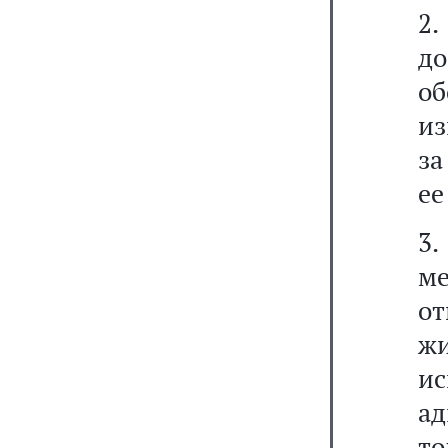
2
д
о
из
за
ее
3
ме
о
ж
и
ад
то