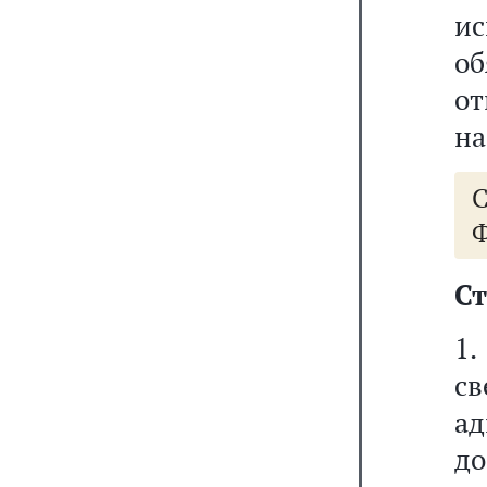
и
о
о
на
Ф
Ст
1.
с
ад
до