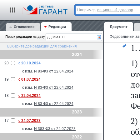
о
cистема
ГАРАНТ
Например,
опционный договор
за
Оглавление
Редакции
Документ
Ст
Поиск редакции на дату
1.
Выберите две редакции для сравнения
2024
1
20
с 20.10.2024
от
с изм.
N 83-Ф3 от 22.04.2024
19
с 01.07.2024
д
с изм.
N 83-Ф3 от 22.04.2024
з
18
с 22.04.2024
Фе
с изм.
N 83-Ф3 от 22.04.2024
2023
2
17
с 24.07.2023
о
с изм.
N 383-Ф3 от 24.07.2023
2022