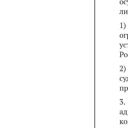
ос
ли
1
о
у
Ро
2)
су
пр
3
ад
к