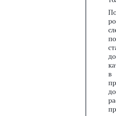
П
р
с
по
ст
до
ка
в 
п
до
р
п