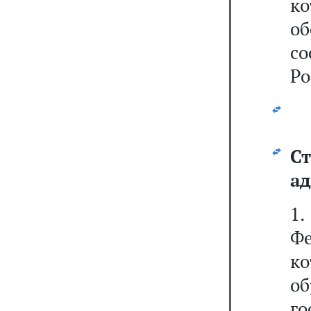
к
о
с
Ро
С
ад
1
Ф
к
о
г