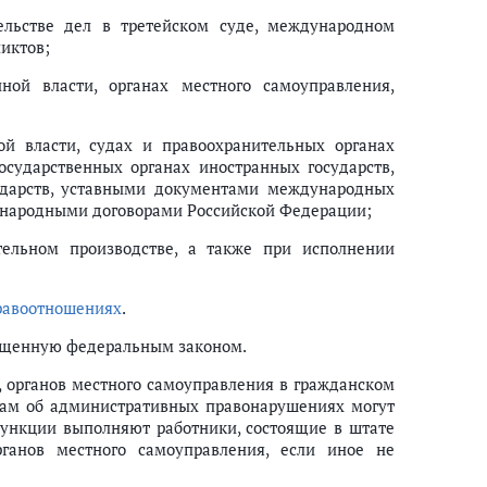
тельстве дел в третейском суде, международном
иктов;
нной власти, органах местного самоуправления,
ой власти, судах и правоохранительных органах
осударственных органах иностранных государств,
сударств, уставными документами международных
ународными договорами Российской Федерации;
ительном производстве, а также при исполнении
равоотношениях
.
рещенную федеральным законом.
и, органов местного самоуправления в гражданском
лам об административных правонарушениях могут
 функции выполняют работники, состоящие в штате
рганов местного самоуправления, если иное не