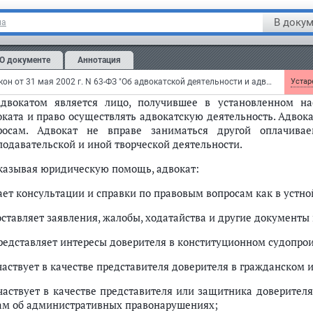
тупает адвокат, либо другими лицами, которые законо
фессиональной деятельности.
В докум
на
Действие настоящего Федерального закона не распространяет
ставительство в силу закона.
О документе
Аннотация
ья 2.
Адвокат
Федеральный закон от 31 мая 2002 г. N 63-ФЗ "Об адвокатской деятельности и адвокатуре в Российской Федерации"
Устаре
Адвокатом является лицо, получившее в установленном н
оката и право осуществлять адвокатскую деятельность. Адво
росам. Адвокат не вправе заниматься другой оплачивае
подавательской и иной творческой деятельности.
Оказывая юридическую помощь, адвокат:
дает консультации и справки по правовым вопросам как в устно
оставляет заявления, жалобы, ходатайства и другие документы
представляет интересы доверителя в конституционном судопрои
участвует в качестве представителя доверителя в гражданском
участвует в качестве представителя или защитника доверител
ам об административных правонарушениях;