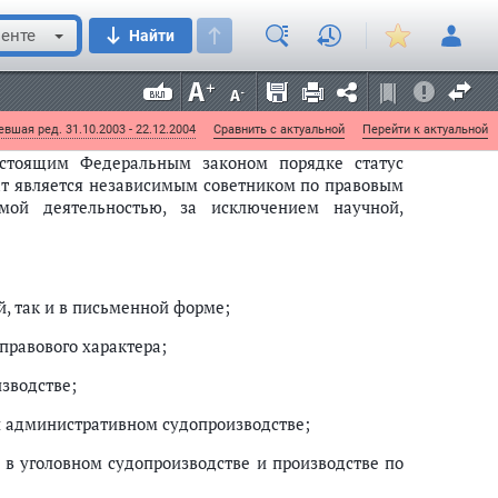
м специально уполномочены на ведение своей
енте
Найти
ся также на органы и лиц, которые осуществляют
вшая ред. 31.10.2003 - 22.12.2004
Сравнить с актуальной
Перейти к актуальной
астоящим Федеральным законом порядке статус
кат является независимым советником по правовым
мой деятельностью, за исключением научной,
й, так и в письменной форме;
 правового характера;
зводстве;
 и административном судопроизводстве;
я в уголовном судопроизводстве и производстве по