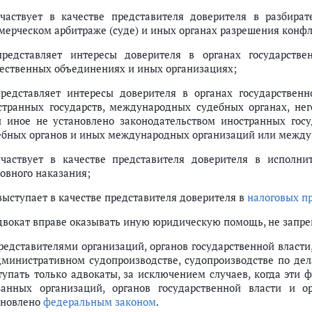
участвует в качестве представителя доверителя в разбира
мерческом арбитраже (суде) и иных органах разрешения конфл
представляет интересы доверителя в органах государстве
ественных объединениях и иных организациях;
представляет интересы доверителя в органах государственн
странных государств, международных судебных органах, нег
и иное не установлено законодательством иностранных го
ебных органов и иных международных организаций или межд
участвует в качестве представителя доверителя в исполн
ловного наказания;
 выступает в качестве представителя доверителя в
налоговых п
Адвокат вправе оказывать иную юридическую помощь, не зап
Представителями организаций, органов государственной власт
дминистративном судопроизводстве, судопроизводстве по де
тупать только адвокаты, за исключением случаев, когда эти
занных организаций, органов государственной власти и о
ановлено
федеральным законом
.