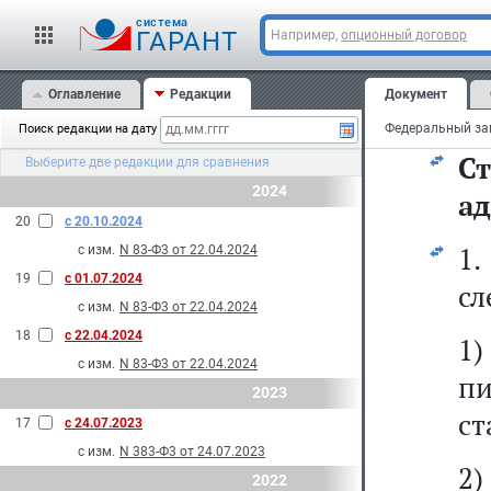
д
cистема
ук
ГАРАНТ
Например,
опционный договор
о 
Оглавление
Редакции
Документ
ст
Поиск редакции на дату
С
Выберите две редакции для сравнения
2024
ад
20
с 20.10.2024
1
с изм.
N 83-Ф3 от 22.04.2024
19
с 01.07.2024
сл
с изм.
N 83-Ф3 от 22.04.2024
18
с 22.04.2024
1
с изм.
N 83-Ф3 от 22.04.2024
п
2023
ст
17
с 24.07.2023
с изм.
N 383-Ф3 от 24.07.2023
2)
2022