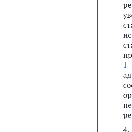
ре
ув
ст
и
с
п
1
н
а
с
о
не
ре
4