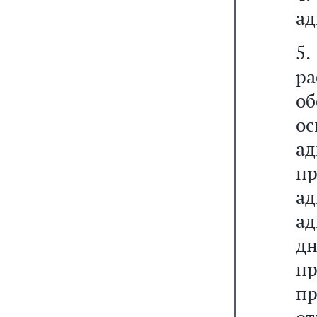
ад
5
р
о
ос
ад
п
ад
ад
д
п
п