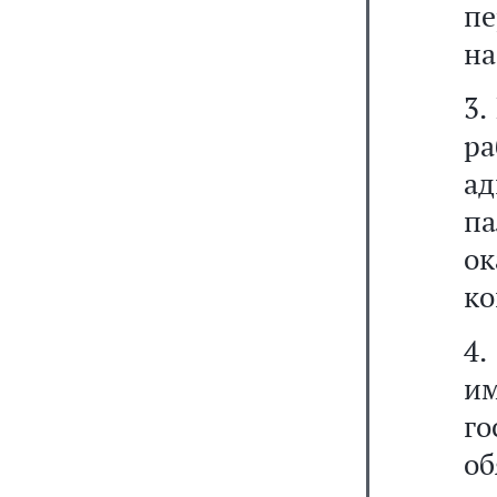
п
на
3.
ра
а
па
о
ко
4
и
г
о