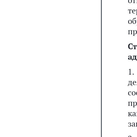
о
те
о
пр
Ст
ад
1
д
со
п
к
за