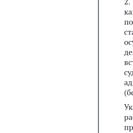
2.
ка
по
ст
о
д
вс
су
а
(б
У
р
п