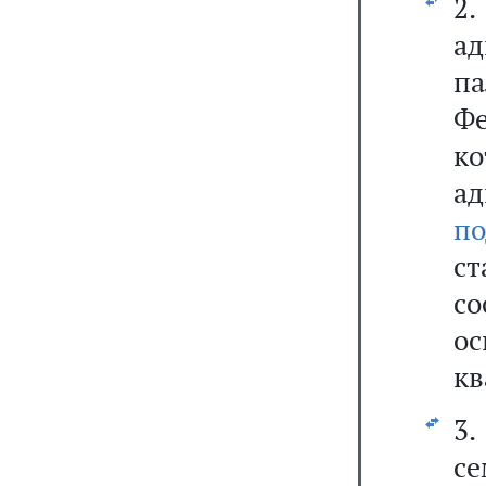
2
ад
п
Ф
к
ад
по
ст
со
о
кв
3
с