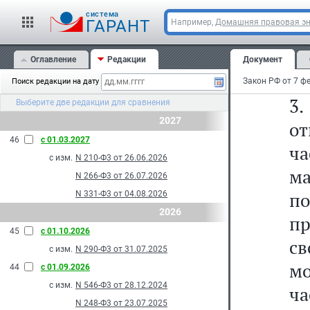
по
cистема
в
ГАРАНТ
Например,
Домашняя правовая э
д
Оглавление
Редакции
Документ
по
Поиск редакции на дату
3
Выберите две редакции для сравнения
2027
о
46
с 01.03.2027
ч
с изм.
N 210-Ф3 от 26.06.2026
м
N 266-Ф3 от 26.07.2026
п
N 331-Ф3 от 04.08.2026
2026
пр
45
с 01.10.2026
св
с изм.
N 290-Ф3 от 31.07.2025
мо
44
с 01.09.2026
с изм.
N 546-Ф3 от 28.12.2024
ч
N 248-Ф3 от 23.07.2025