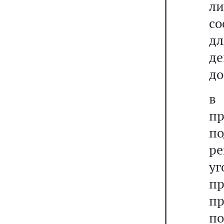
л
со
дл
д
до
в
п
п
р
у
пр
п
по