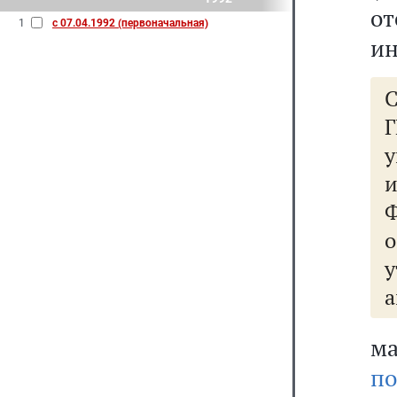
от
1
с 07.04.1992 (первоначальная)
ин
у
Ф
а
м
по