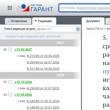
по
cистема
с
ГАРАНТ
Например,
Энциклопедия решений
пр
Оглавление
Редакции
Документ
ра
Поиск редакции на дату
5.
Выберите две редакции для сравнения
2027
ср
46
с 01.03.2027
р
с изм.
N 210-Ф3 от 26.06.2026
на
N 266-Ф3 от 26.07.2026
пу
N 331-Ф3 от 04.08.2026
2026
ис
45
с 01.10.2026
ка
с изм.
N 290-Ф3 от 31.07.2025
ча
44
с 01.09.2026
с изм.
N 546-Ф3 от 28.12.2024
р
N 248-Ф3 от 23.07.2025