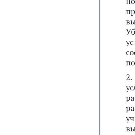
п
пр
вы
У
у
с
по
2.
ус
р
р
у
вы