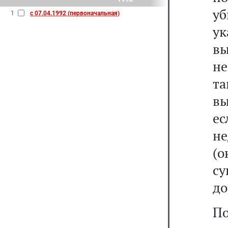
у
1
с 07.04.1992 (первоначальная)
ук
вы
не
т
вы
е
н
(
су
до
По