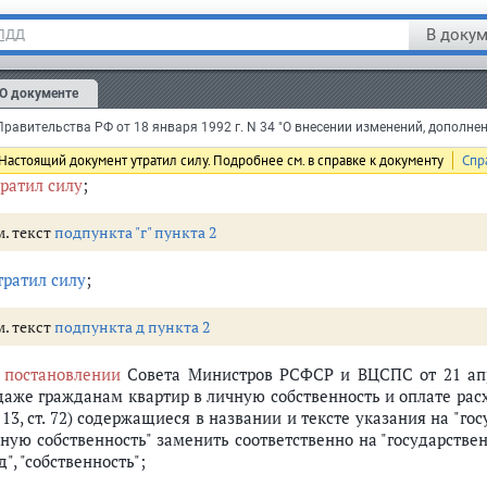
енить соответственно на "государственный, муниципальный и
В докум
 ПДД
кт 18
после слов "В домах", "жилого дома" дополнить соответств
тратил силу
;
О документе
м. текст
подпункта "в" пункта 2
Настоящий документ утратил силу. Подробнее см. в справке к документу
Спр
тратил силу
;
м. текст
подпункта "г" пункта 2
тратил силу
;
м. текст
подпункта д пункта 2
в
поста
но
влении
Совета Министров РСФСР и ВЦСПС от 21 апр
даже гражданам квартир в личную собственность и оплате рас
 N 13, ст. 72) содержащиеся в названии и тексте указания на 
чную собственность" заменить соответственно на "государс
", "собственность";