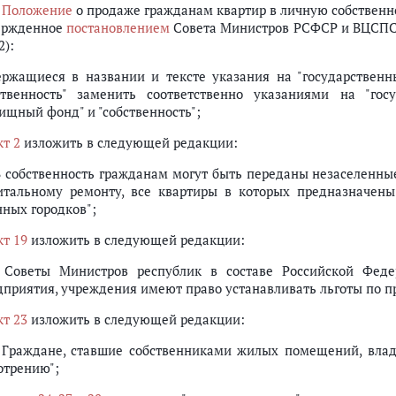
в
Положение
о продаже гражданам квартир в личную собственно
ержденное
постановлением
Совета Министров РСФСР и ВЦСПС от 
2):
ержащиеся в названии и тексте указания на "государстве
ственность" заменить соответственно указаниями на "го
ищный фонд" и "собственность";
кт 2
изложить в следующей редакции:
 В собственность гражданам могут быть переданы незаселенн
итальному ремонту, все квартиры в которых предназначен
нных городков";
кт 19
изложить в следующей редакции:
. Советы Министров республик в составе Российской Феде
дприятия, учреждения имеют право устанавливать льготы по пр
кт 23
изложить в следующей редакции:
. Граждане, ставшие собственниками жилых помещений, вла
отрению";