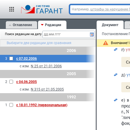
зам
cистема
ГАРАНТ
Например,
штрафы за нарушение
пун
в)
у
Оглавление
Редакции
Документ
Поиск редакции на дату
С
Внимание! 
Выберите две редакции для сравнения
г)
у
2006
3
с 07.02.2006
С
с изм.
N 25 от 21.01.2006
2005
д)
у
2
с 04.06.2005
С
с изм.
N 315 от 21.05.2005
1992
е) 
про
1
с 18.01.1992 (первоначальная)
г.,
"ли
фонд