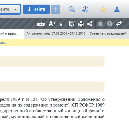
 общественный жилищный фонд" и "собственность";
енте
Найти
енно словами "квартирах", "квартиры";
Постановление Правительства РФ от 18 января 1992 г. N 34 "О внесении изменений, дополнений и признании утратившими силу некоторых решений Совета Министров РСФСР по вопросам регулирования жилищных правоотношений" (с изменениями и дополнениями) (утратило силу)
Актуальная ред. 07.02.2006 - 27.12.2010
Сравнить с предыдущей
авка
еля 1989 г. N 134 "Об утверждении Положения о
ходов на их содержание и ремонт" (СП РСФСР, 1989
"государственный и общественный жилищный фонд" и
твенный, муниципальный и общественный жилищный