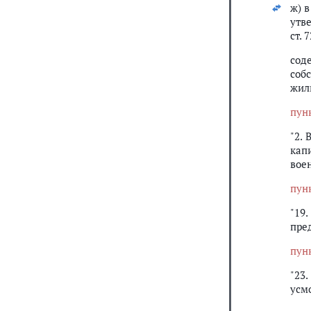
ж) 
утв
ст. 7
сод
соб
жил
пун
"2.
кап
вое
пун
"19
пре
пун
"23
усм