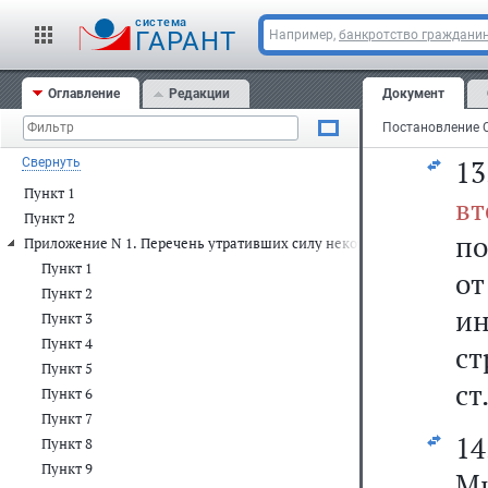
к
cистема
ГАРАНТ
аб
Например,
банкротство граждани
э
Оглавление
Редакции
Документ
жи
13
Свернуть
Пункт 1
вт
Пункт 2
по
Приложение N 1. Перечень утративших силу некоторых решений Пр
Пункт 1
о
Пункт 2
и
Пункт 3
Пункт 4
ст
Пункт 5
ст
Пункт 6
Пункт 7
1
Пункт 8
Пункт 9
Ми