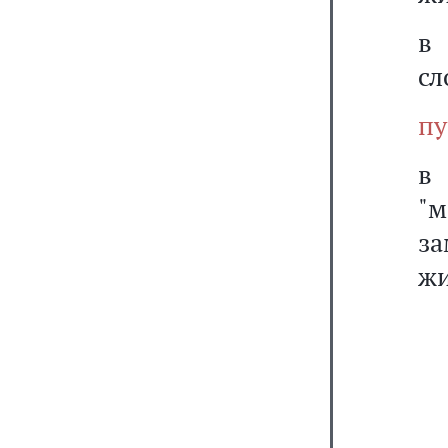
в 
сл
пу
"м
з
жи