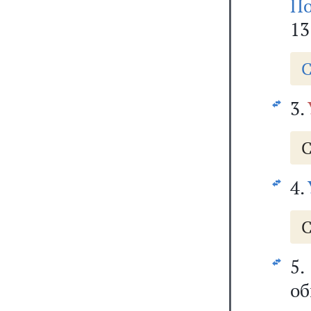
По
13
С
3.
С
4.
С
5
о