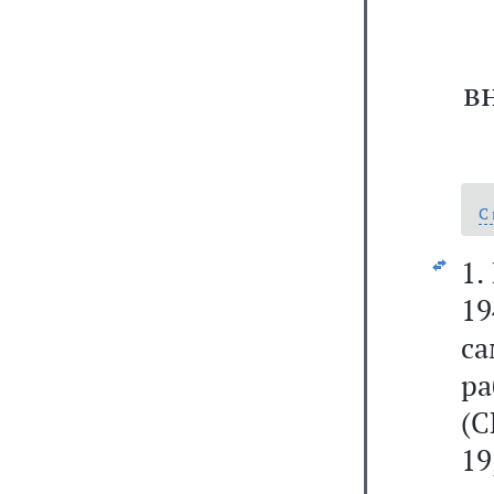
в
С
1.
1
са
ра
(С
19