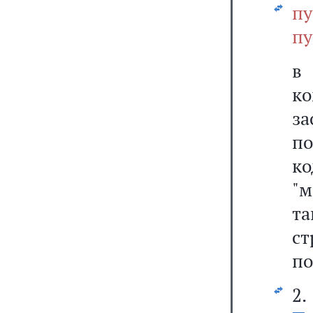
пу
пу
ко
за
по
к
"м
т
ст
по
2.