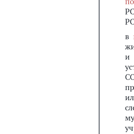
по
РС
РС
в
жи
и 
ус
С
пр
и
с
м
у