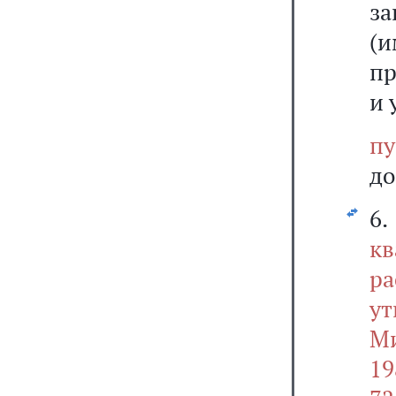
за
(и
пр
и 
п
до
6
кв
ра
у
Ми
19