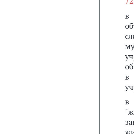
72
об
с
м
у
об
в
уч
в
"
з
жи