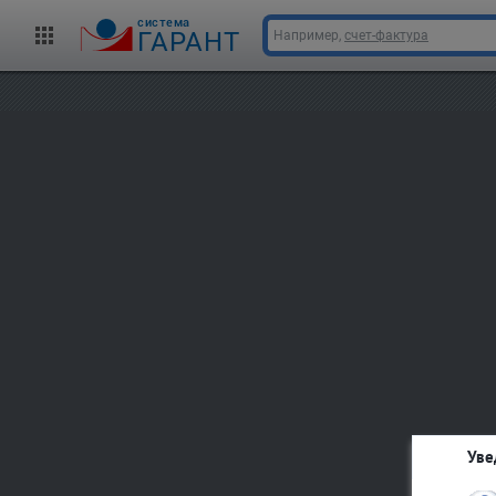
cистема
ГАРАНТ
Например,
счет-фактура
Уве