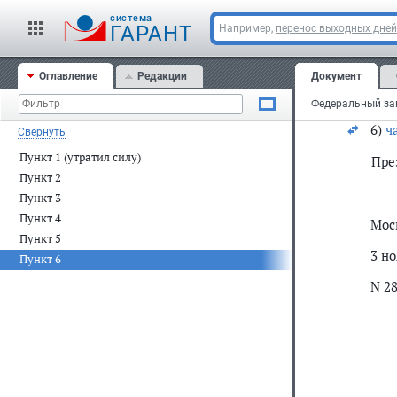
а)
п
cистема
ГАРАНТ
Например,
перенос выходных дней
б)
п
Оглавление
Редакции
Документ
5)
авт
6)
ч
Свернуть
Пункт 1 (утратил силу)
Пре
Пункт 2
Пункт 3
Пункт 4
Мос
Пункт 5
3 но
Пункт 6
N 2