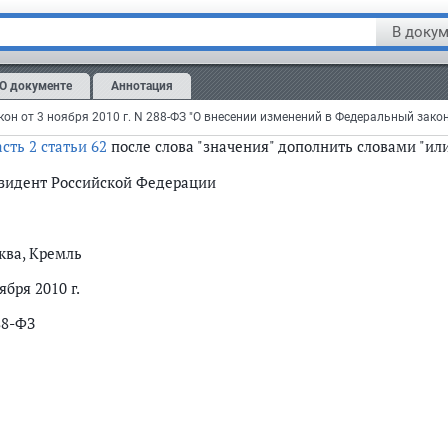
ункт 3
после слова "значения" дополнить словами ", участков 
В докум
ункт 4
дополнить словами ", платным участкам указанных авто
О документе
Аннотация
пункт 1 статьи 28
после слов "платных автомобильных д
омобильных дорог";
асть 2 статьи 62
после слова "значения" дополнить словами "или
зидент Российской Федерации
ква, Кремль
ября 2010 г.
88-ФЗ