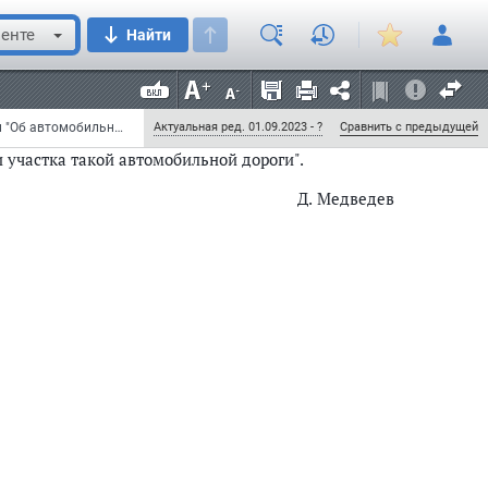
указанных автомобильных дорог";
енте
Найти
мобильных дорог";
орог" дополнить словами ", платных участков
Федеральный закон от 3 ноября 2010 г. N 288-ФЗ "О внесении изменений в Федеральный закон "Об автомобильных дорогах и о дорожной деятельности в Российской Федерации и о внесении изменений в отдельные законодательные акты Российской Федерации" (с изменениями и дополнениями)
Актуальная ред. 01.09.2023 - ?
Сравнить с предыдущей
 участка такой автомобильной дороги".
Д. Медведев