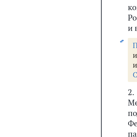
к
Ро
и 
П
и
и
С
2.
М
п
Фе
па