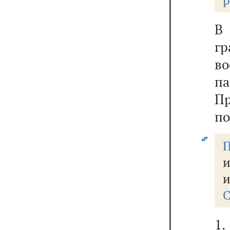
р
В 
г
в
п
П
по
П
и
и
С
1