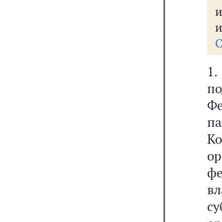
и
и
С
1
п
Фе
па
К
ор
ф
вл
су