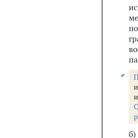
и
ме
п
г
в
па
П
и
и
р
б)