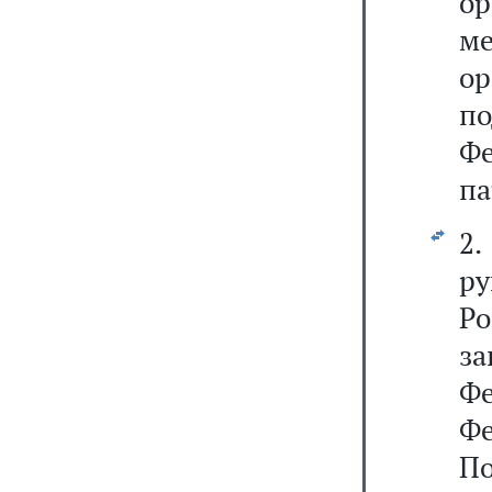
ор
м
о
п
Фе
па
2
р
Р
за
Фе
Ф
По