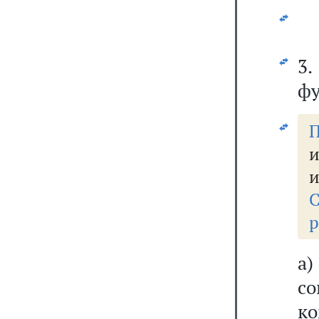
3.
фу
П
и
и
р
а
со
к