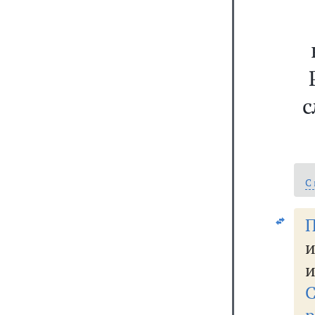
с
С
П
и
и