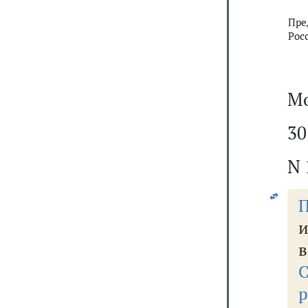
Пре
Рос
Мо
30
N 
П
в
С
р