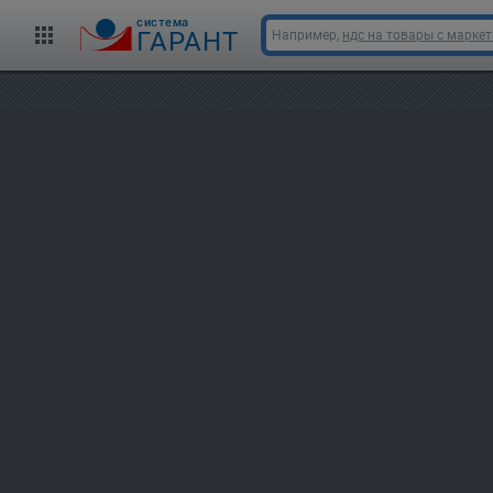
cистема
ГАРАНТ
Например,
ндс на товары с марке