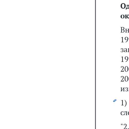
О
ок
В
19
за
19
20
2
из
1
сл
"