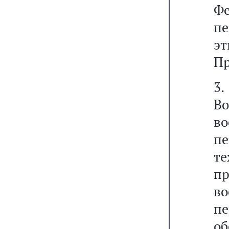
Фе
пе
э
Пр
3
Во
в
пе
т
пр
в
пе
об