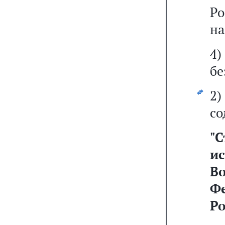
Ро
на
4)
бе
2
со
"
С
и
В
Ф
Р