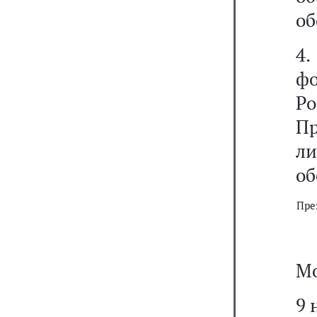
об
4
ф
Р
П
ли
об
Пре
Мо
9 