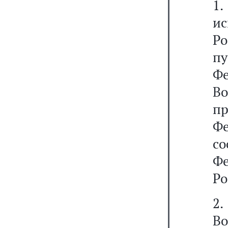
1
ис
Ро
п
Ф
Во
п
Ф
со
Ф
Ро
2
В