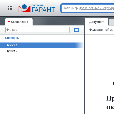
cистема
ГАРАНТ
Например,
должностные инструкц
Оглавление
Документ
Свернуть
Пункт 1
Пункт 2
П
ок