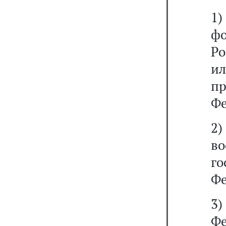
1)
ф
Ро
и
п
Фе
2
в
го
Фе
3
Ф