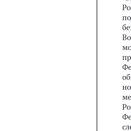
Р
п
б
Во
м
п
Ф
о
н
м
Р
Ф
сл