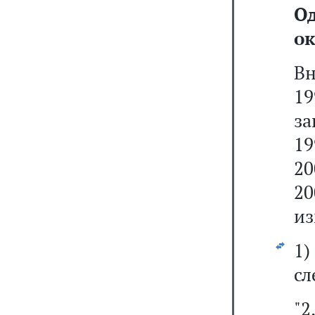
О
ок
В
19
за
19
20
2
из
1
сл
"