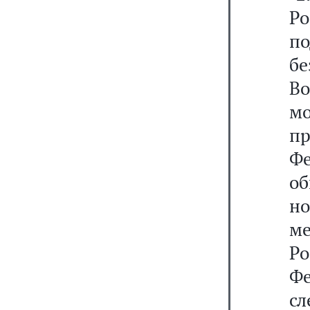
Р
п
б
Во
м
п
Ф
о
н
м
Р
Ф
сл