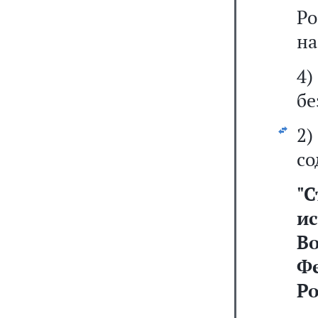
Ро
на
4)
бе
2
со
"
С
и
В
Ф
Р