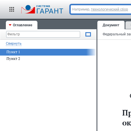
cистема
ГАРАНТ
Например,
технологический сбор
Оглавление
Документ
Свернуть
Пункт 1
Пункт 2
П
ок