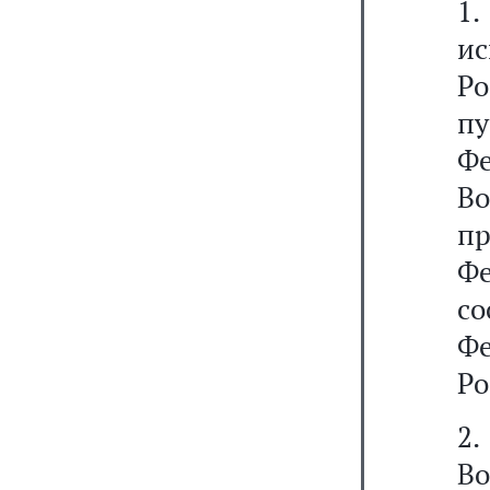
1
ис
Ро
п
Ф
Во
п
Ф
со
Ф
Ро
2
В