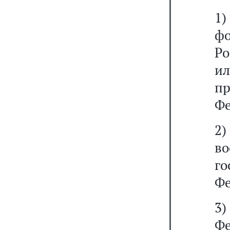
1)
ф
Ро
и
п
Фе
2
в
го
Фе
3
Ф