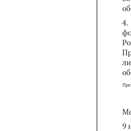
об
4
ф
Р
П
ли
об
Пре
Мо
9 