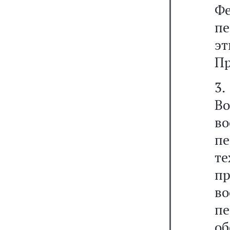
Фе
пе
э
Пр
3
Во
в
пе
т
пр
в
пе
об