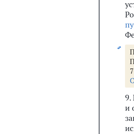
у
Р
пу
Фе
П
П
7
С
9.
и 
з
ис