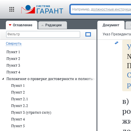
cистема
б
ГАРАНТ
Например,
должностные инструкц
о
Оглавление
Редакции
Документ
за
Свернуть
У
Пункт 1
№
Пункт 2
П
Пункт 3
Пункт 4
Положение о проверке достоверности и полноты сведений, предст
р
Пункт 1
Пункт 2
в)
Пункт 2.1
Пункт 2.2
р
Пункт 3 (утратил силу)
ж
Пункт 4
Пункт 5
до