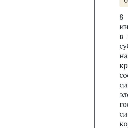
8
ин
в 
с
н
кр
с
с
э
г
с
к