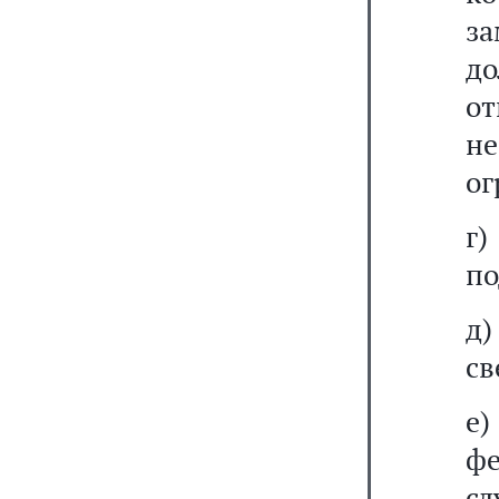
з
д
от
н
ог
г
по
д)
св
е)
ф
сл