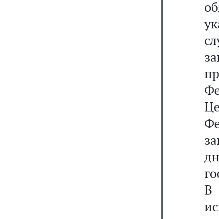
о
у
сл
з
п
Ф
Ц
Фе
за
дн
го
В
ис