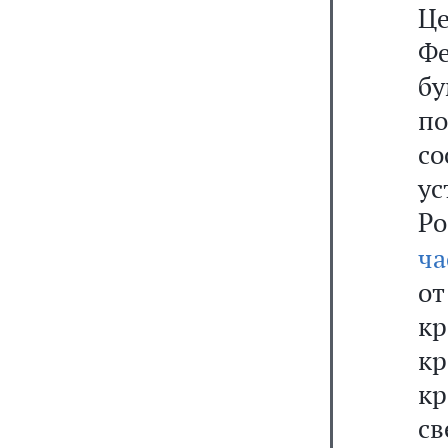
Ц
Ф
б
по
с
у
Р
ча
о
к
кр
к
св