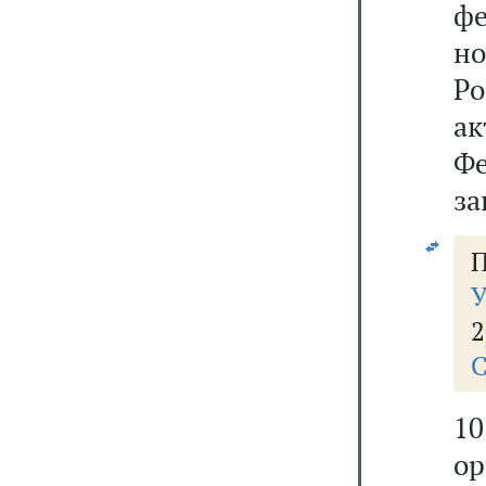
ф
н
Ро
ак
Ф
з
П
У
2
С
1
о