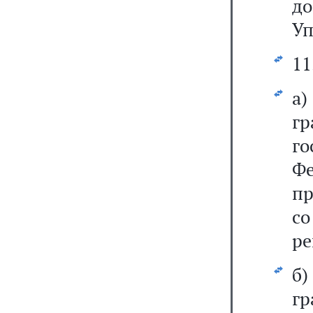
до
Уп
11
а
г
го
Фе
пр
с
ре
б
г