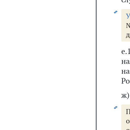
У
д
е
н
на
Ро
ж)
П
о
о