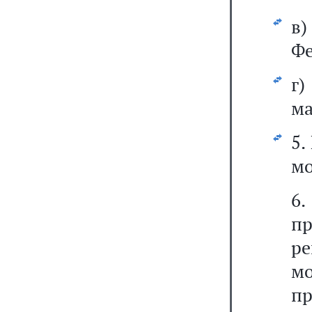
в
Фе
г
ма
5.
мо
6.
пр
ре
мо
пр