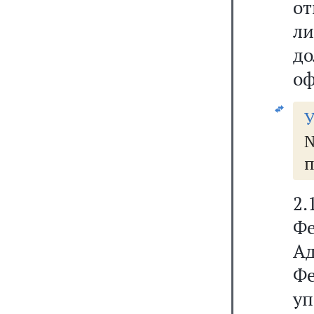
о
л
д
оф
У
№
п
2.
Ф
Ад
Ф
у