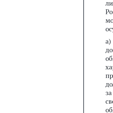
л
Р
м
ос
а)
д
о
ха
п
до
з
с
о