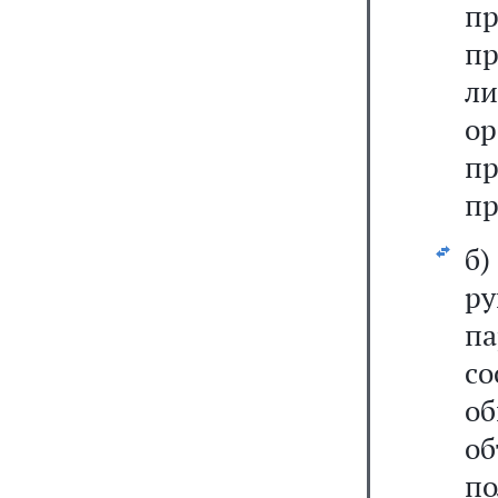
п
п
л
ор
п
пр
б
р
п
с
о
о
по