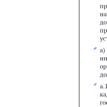
п
н
д
п
ус
а
и
ор
до
а
к
г