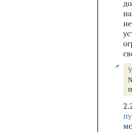
д
н
н
у
ог
св
У
№
п
2
п
м