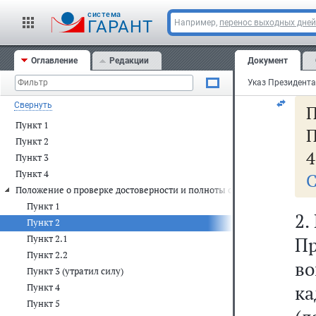
д
cистема
к
ГАРАНТ
Например,
перенос выходных дней
ф
Оглавление
Редакции
Документ
ус
Свернуть
П
Пункт 1
П
Пункт 2
4
Пункт 3
Пункт 4
С
Положение о проверке достоверности и полноты сведений, предст
Пункт 1
2.
Пункт 2
Пункт 2.1
П
Пункт 2.2
в
Пункт 3 (утратил силу)
к
Пункт 4
Пункт 5