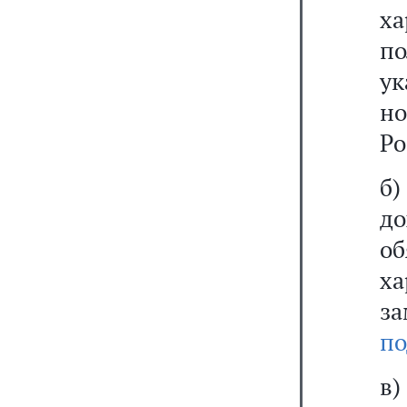
х
по
ук
н
Ро
б)
д
о
х
з
по
в