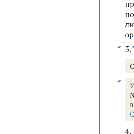
п
п
ли
ор
3.
С
У
№
в
С
4