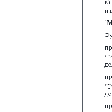
из
"
М
Фу
п
ч
де
п
ч
де
п