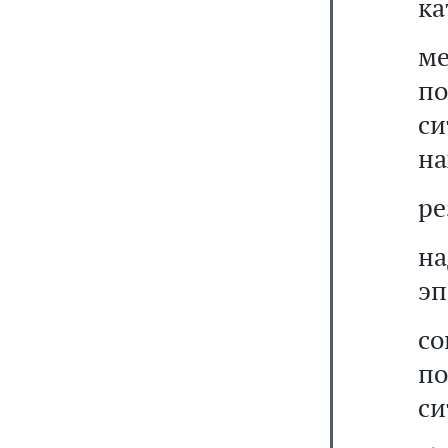
ка
м
п
си
на
ре
н
эп
с
п
си