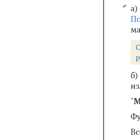
а
По
ма
р
б
из
"
М
Фу
В