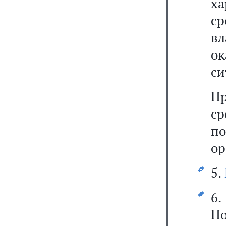
х
с
вл
о
си
Пр
ср
по
ор
5.
6
П