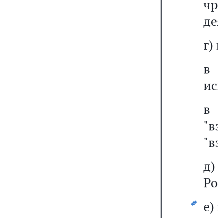
ч
де
г)
ис
"
"в
д
Ро
е)