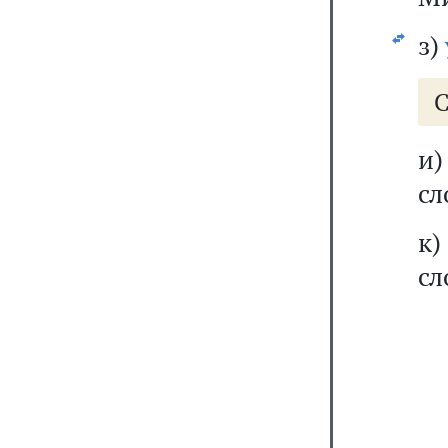
з)
С
и
сл
к)
сл