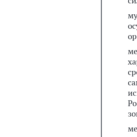
си
м
о
ор
м
х
с
с
и
Ро
зо
м