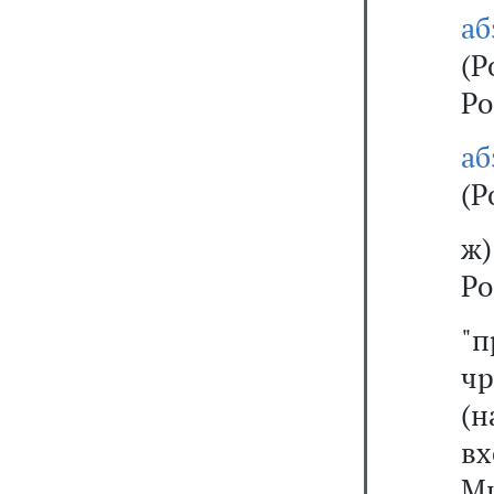
а
(
Ро
а
(Р
ж
Ро
"
чр
(н
в
Ми