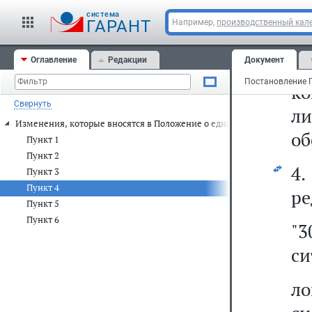
с
cистема
ГАРАНТ
Например,
производственный кале
с
Оглавление
Редакции
Документ
р
к
Свернуть
л
Изменения, которые вносятся в Положение о единой государственн
об
Пункт 1
Пункт 2
4
Пункт 3
Пункт 4
ре
Пункт 5
Пункт 6
"
си
ло