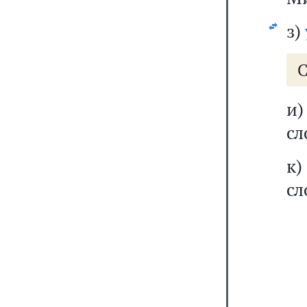
з)
С
и
сл
к)
сл