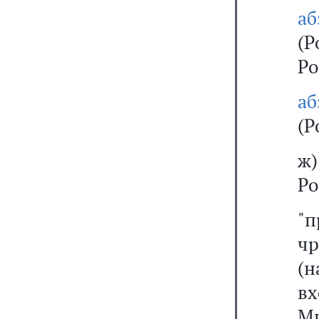
а
(
Ро
а
(Р
ж
Ро
"
чр
(н
в
Ми