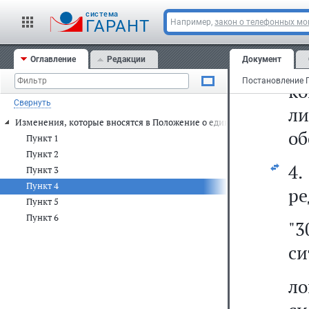
с
cистема
ГАРАНТ
Например,
закон о телефонных м
с
Оглавление
Редакции
Документ
р
к
Свернуть
л
Изменения, которые вносятся в Положение о единой государственн
об
Пункт 1
Пункт 2
4
Пункт 3
Пункт 4
ре
Пункт 5
Пункт 6
"
си
ло