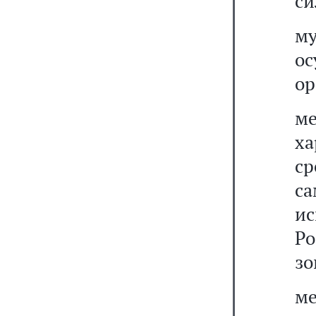
си
м
о
ор
м
х
с
с
и
Ро
зо
м