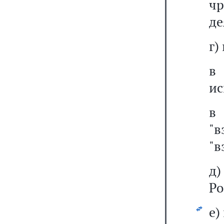
ч
де
г)
ис
"
"в
д
Ро
е)