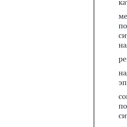
ка
м
п
си
на
ре
н
эп
с
п
си