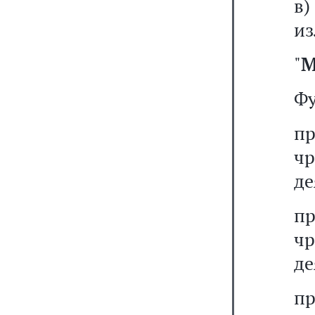
из
"
М
Фу
п
ч
де
п
ч
де
п