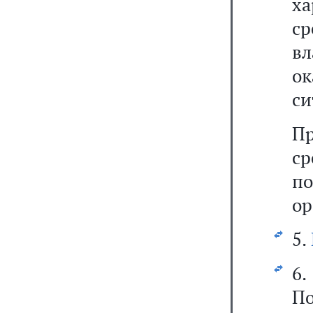
х
с
вл
о
си
Пр
ср
по
ор
5.
6
П