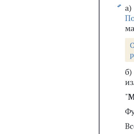
а
По
ма
р
б
из
"
М
Фу
В