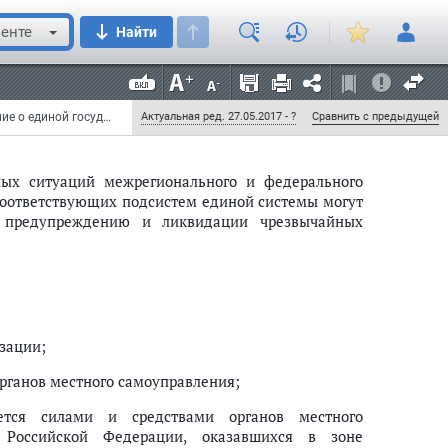
й (объектов).
енте
Найти
существляют свою деятельность в соответствии с
 единой системы определяются соответствующими
Постановление Правительства РФ от 16 июля 2009 г. N 577 "О внесении изменений в Положение о единой государственной системе предупреждения и ликвидации чрезвычайных ситуаций" (с изменениями и дополнениями)
Актуальная ред. 27.05.2017 - ?
Сравнить с предыдущей
ных ситуаций межрегионального и федерального
соответствующих подсистем единой системы могут
о предупреждению и ликвидации чрезвычайных
зации;
рганов местного самоуправления;
яется силами и средствами органов местного
в Российской Федерации, оказавшихся в зоне