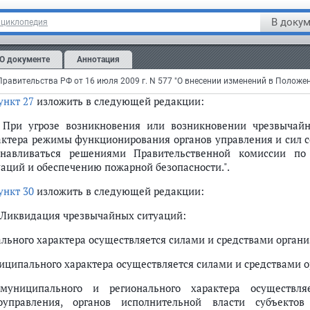
объектовом уровне - дежурно-диспетчерские службы организаци
В докум
нциклопедия
аны повседневного управления единой системы создаются и о
онодательством Российской Федерации.
О документе
Аннотация
петенция и полномочия органов повседневного управления
ожениями о них или уставами указанных органов управления.".
ункт 27
изложить в следующей редакции:
ой системе предупреждения и ликвидации чрезвычайных ситуаций
. При угрозе возникновения или возникновении чрезвычай
актера режимы функционирования органов управления и сил 
анавливаться решениями Правительственной комиссии п
уаций и обеспечению пожарной безопасности.".
ункт 30
изложить в следующей редакции:
. Ликвидация чрезвычайных ситуаций:
ального характера осуществляется силами и средствами органи
иципального характера осуществляется силами и средствами о
муниципального и регионального характера осуществл
оуправления, органов исполнительной власти субъекто