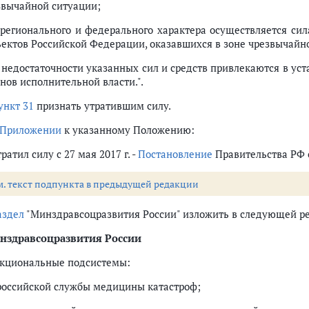
звычайной ситуации;
регионального и федерального характера осуществляется сил
ъектов Российской Федерации, оказавшихся в зоне чрезвычайн
 недостаточности указанных сил и средств привлекаются в ус
нов исполнительной власти.".
ункт 31
признать утратившим силу.
Приложении
к указанному Положению:
тратил силу с 27 мая 2017 г. -
Постановление
Правительства РФ от
м. текст подпункта в предыдущей редакции
аздел
"Минздравсоцразвития России" изложить в следующей р
нздравсоцразвития России
кциональные подсистемы:
российской службы медицины катастроф;