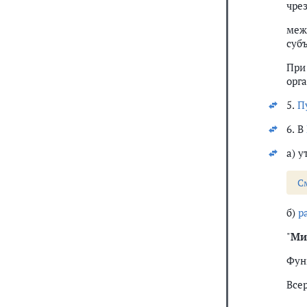
чре
меж
суб
При
орга
5.
П
6. В
а) у
С
б)
р
"
Ми
Фун
Все