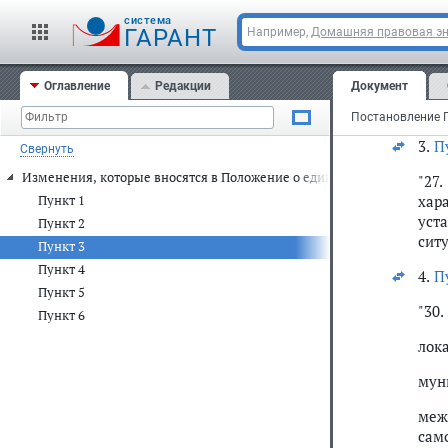
на 
cистема
ГАРАНТ
Например,
Домашняя правовая э
Орг
зак
Оглавление
Редакции
Документ
Ком
пол
3.
П
Свернуть
Изменения, которые вносятся в Положение о единой государственн
"27
хар
Пункт 1
уст
Пункт 2
сит
Пункт 3
Пункт 4
4.
П
Пункт 5
"30
Пункт 6
лок
мун
меж
сам