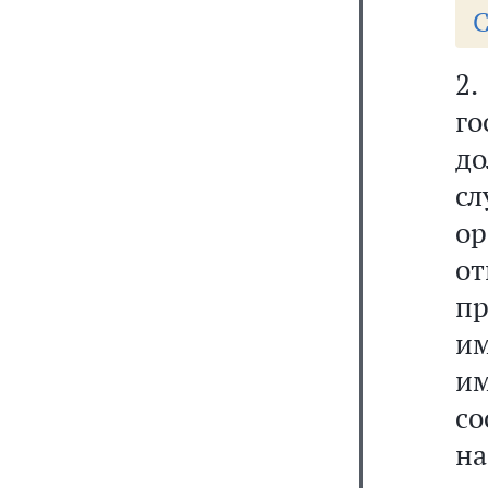
С
2
го
до
сл
ор
о
пр
и
и
с
н