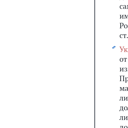
са
им
Р
ст
Ук
от
и
Пр
м
ли
д
ли
д