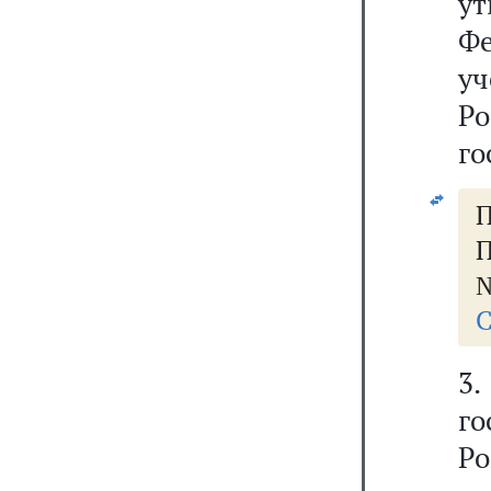
ут
Ф
у
Р
го
П
П
№
С
3
г
Р