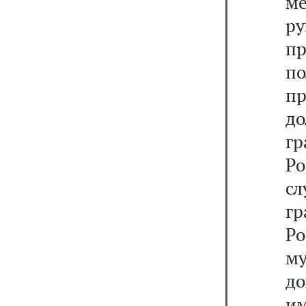
м
р
п
по
п
д
г
Ро
с
г
Р
му
до
и