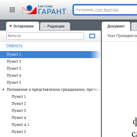
cистема
ГАРАНТ
Например,
счет-фактура
Оглавление
Редакции
Документ
Свернуть
Пункт 1
Пункт 2
Пункт 3
Пункт 4
Пункт 5
Положение о представлении гражданами, претендующими на замеще
Пункт 1
Пункт 2
Пункт 3
Пункт 4
Пункт 4.1
с
Пункт 5