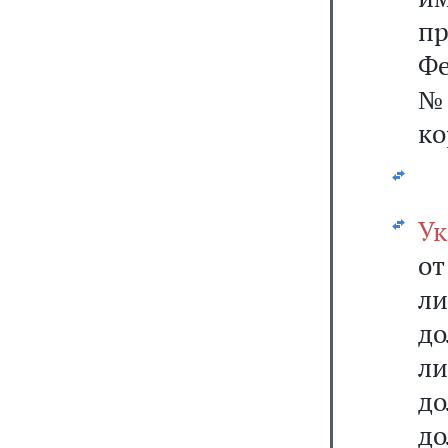
п
Фе
№
ко
Ук
от
ли
д
ли
д
д