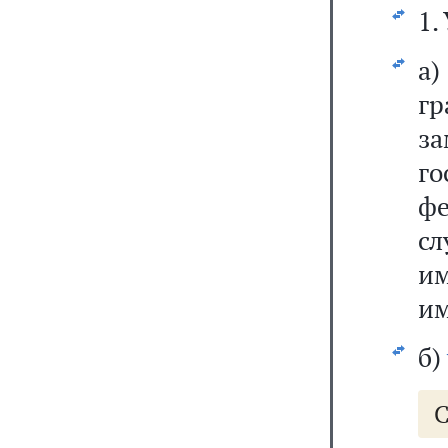
1.
г
з
г
ф
с
и
им
б)
С