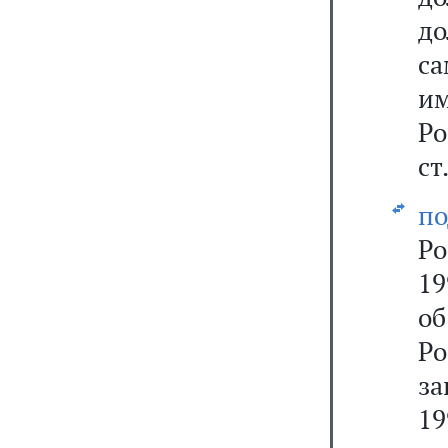
д
са
им
Р
ст
по
Р
19
о
Р
за
19