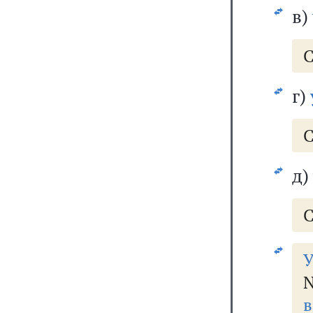
в)
С
г)
С
д)
С
У
N
в