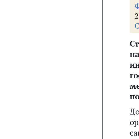
Ф
2
С
С
н
и
г
м
п
Д
о
с