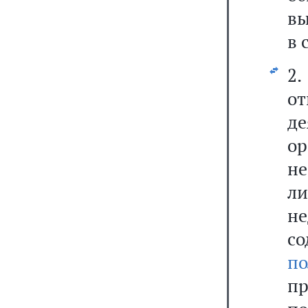
вы
в 
2.
о
де
ор
не
л
не
с
п
п