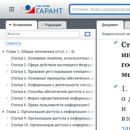
са
cистема
ГАРАНТ
Например,
44-фз о контрактной си
Оглавление
Редакции
Документ
Ф
Ст
Свернуть
Глава 1. Общие положения (ст.ст. 1 - 8)
и
Статья 1. Основные понятия, используемые в настоящем Федера
г
Статья 2. Сфера действия настоящего Федерального закона
Статья 3. Правовое регулирование отношений, связанных с обесп
ме
Статья 4. Основные принципы обеспечения доступа к информации
Статья 5. Информация о деятельности государственных органов и
1.
Статья 6. Способы обеспечения доступа к информации о деятельн
о 
Статья 7. Форма предоставления информации о деятельности гос
Статья 8. Права пользователя информацией
и
Глава 2. Организация доступа к информации о деятельности государ
вз
Статья 9. Организация доступа к информации о деятельности гос
Статья 10. Организация доступа к информации о деятельности го
за