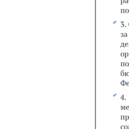
ра
по
3.
з
де
о
по
бю
Фе
4
м
п
со