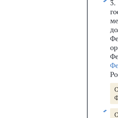
3
го
м
д
Ф
о
Ф
Ф
Ро
Ф
С