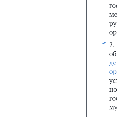
г
ме
ру
ор
2.
об
де
о
у
н
г
му