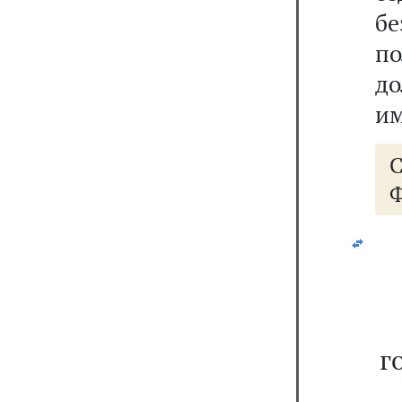
бе
п
до
им
Ф
г