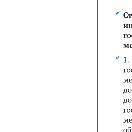
Ст
и
г
ме
1.
г
м
до
д
г
ме
о