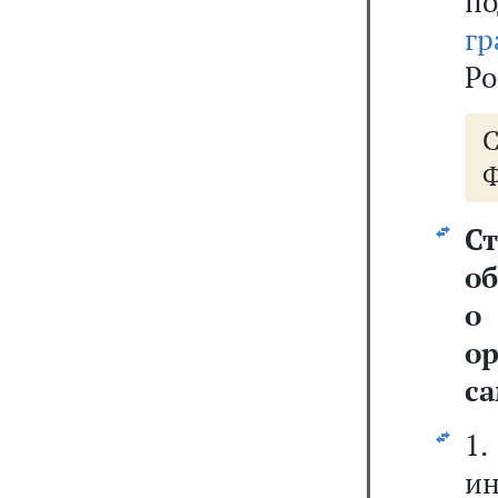
по
г
Ро
Ф
С
о
о
о
с
1.
и