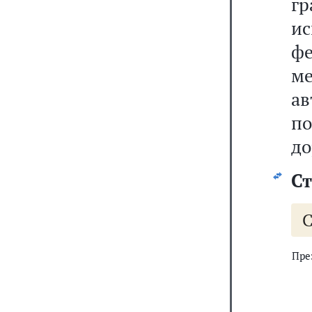
г
и
ф
м
ав
п
до
Ст
С
Пре