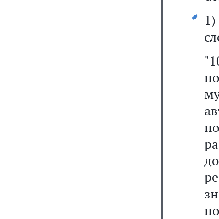
1
сл
"1
п
м
а
по
ра
до
ре
зн
п