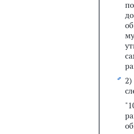
п
до
об
м
у
с
ра
2
сл
"1
ра
о