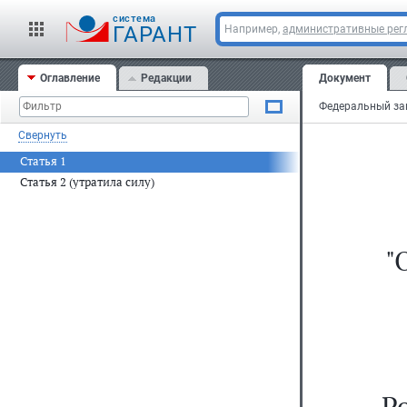
cистема
ГАРАНТ
Например,
административные рег
Оглавление
Редакции
Документ
Свернуть
Статья 1
Статья 2 (утратила силу)
"
Р