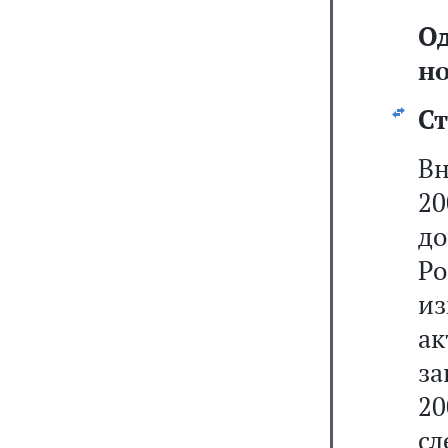
О
но
Ст
Вн
20
до
Р
из
ак
за
20
сл