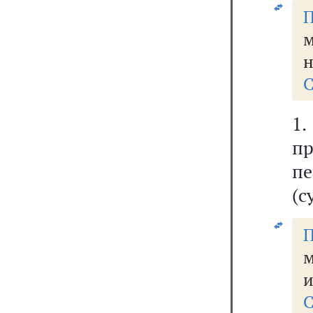
П
м
н
С
1
п
п
(с
П
м
и
С