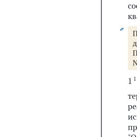
с
кв
П
N
1
1
т
ре
и
п