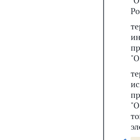
"
Ро
т
ин
п
"О
т
и
п
"
то
эл