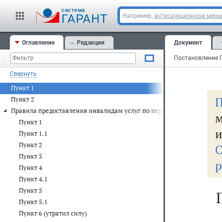
cистема
ГАРАНТ
Например,
антисанкционные меры
Оглавление
Редакции
Документ
Свернуть
Пункт 1
П
Пункт 2
Правила предоставления инвалидам услуг по переводу русского жест
Пункт 1
и
Пункт 1.1
Пункт 2
С
Пункт 3
р
Пункт 4
Пункт 4.1
Пункт 5
Пункт 5.1
Пункт 6 (утратил силу)