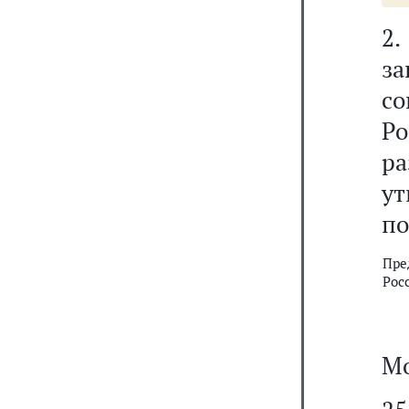
2
з
со
Р
р
у
по
Пре
Рос
Мо