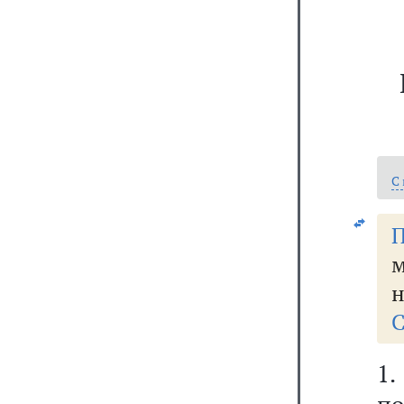
С
П
м
н
С
1