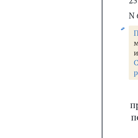
25
N 
П
и
С
р
п
п