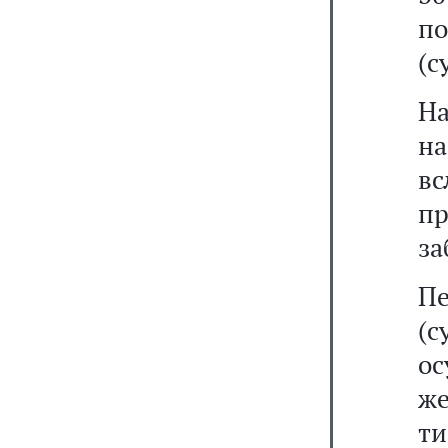
по
(с
На
н
в
п
за
П
(
ос
же
т