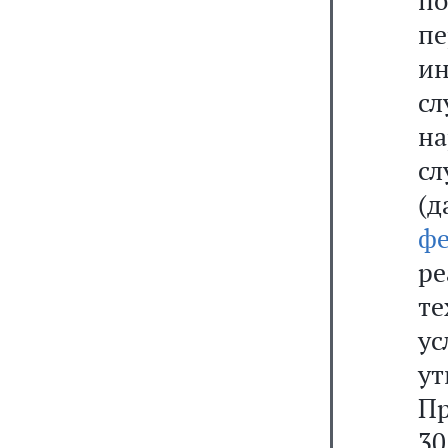
п
п
и
сл
н
сл
(д
ф
р
т
у
у
Пр
30