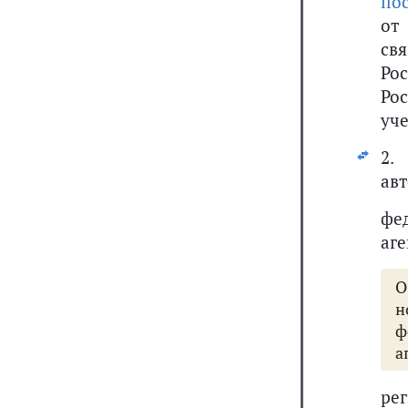
по
от
св
Ро
Рос
уче
2.
ав
фе
аге
О
н
ф
а
ре