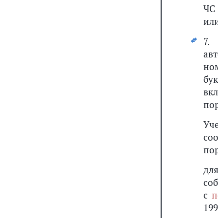
ЧС
ил
7.
ав
но
бу
вк
по
Уч
со
по
дл
соб
с
п
19