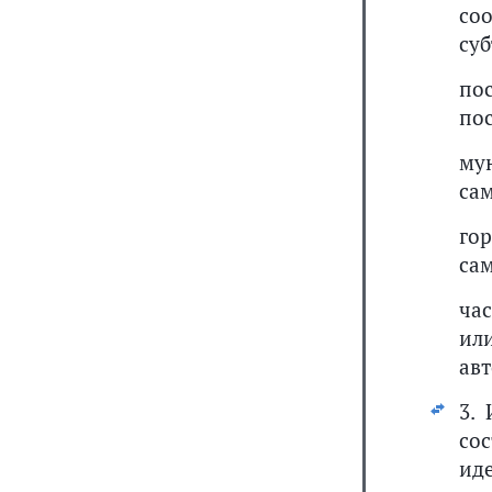
со
су
по
по
му
са
го
са
ча
и
ав
3.
со
ид