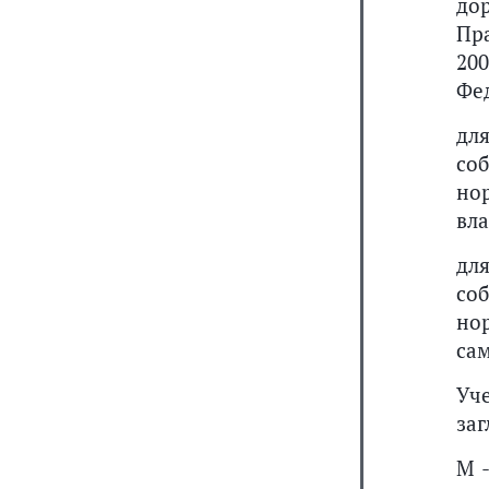
д
Пр
20
Фед
дл
со
но
вла
дл
со
но
са
Уч
заг
М 