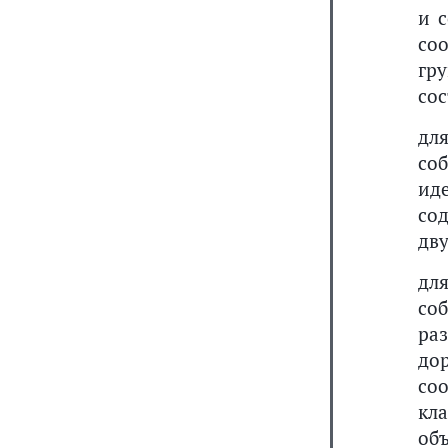
и 
со
гру
сос
дл
со
ид
со
дву
дл
со
ра
до
со
кл
об