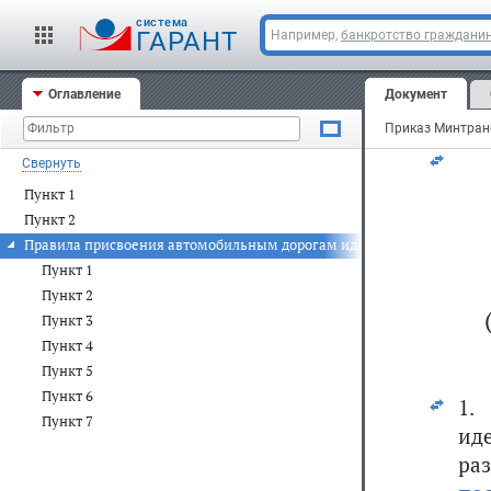
cистема
ГАРАНТ
Например,
банкротство граждани
Зар
Оглавление
Документ
Ре
Свернуть
Пункт 1
Пункт 2
Правила присвоения автомобильным дорогам идентификационных 
Пункт 1
Пункт 2
Пункт 3
Пункт 4
Пункт 5
Пункт 6
1.
Пункт 7
ид
ра