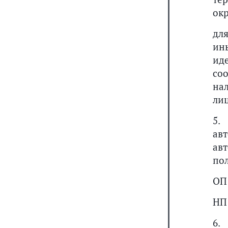
окр
дл
ин
ид
со
на
лиц
5.
ав
ав
пол
ОП 
НП
6.