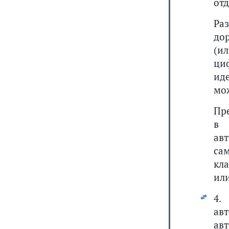
от
Ра
дор
(и
ци
ид
мо
Пр
в 
а
са
кл
ил
4.
ав
ав