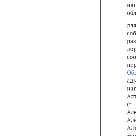
на
обл
дл
со
ра
дор
со
пе
Об
ад
на
Ал
(г.
Ал
Ал
Ал
те