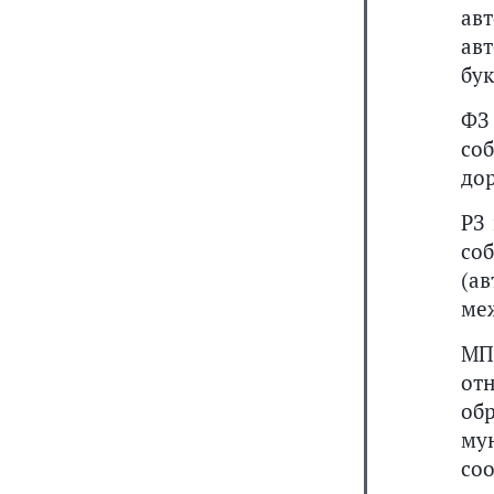
ав
ав
бук
ФЗ
со
дор
РЗ
со
(а
ме
МП
от
об
му
соо