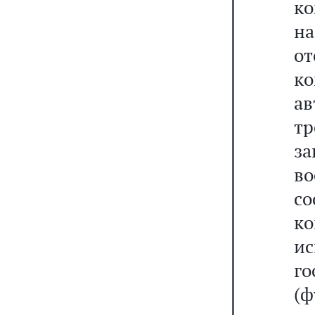
ко
н
о
ко
а
т
з
в
со
к
и
го
(ф