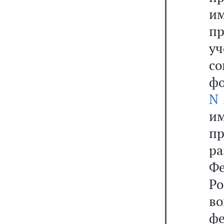
и
пр
уч
со
ф
N 
и
пр
ра
Ф
Р
в
ф