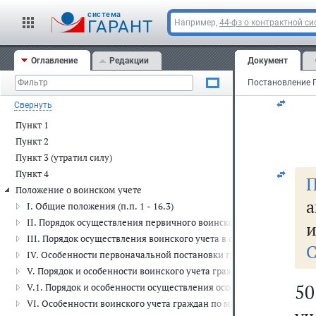
по
cистема
ГАРАНТ
Например,
44-фз о контрактной си
у
Оглавление
Редакции
Документ
Ро
Свернуть
Пункт 1
Пункт 2
Пункт 3 (утратил силу)
Пункт 4
П
Положение о воинском учете
а
I. Общие положения (п.п. 1 - 16.3)
II. Порядок осуществления первичного воинского учета в органах 
и
III. Порядок осуществления воинского учета в организациях (п.п. 2
С
IV. Особенности первоначальной постановки граждан на воинский 
V. Порядок и особенности воинского учета граждан, проходящих 
5
V.1. Порядок и особенности осуществления особого воинского учета 
VI. Особенности воинского учета граждан по месту их жительства 