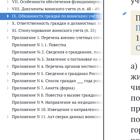
уч
VII. Особенности обеспечения функционирования системы воинск
VIII. Документы воинского учета (п.п. 48 - 49)
П
IX. Обязанности граждан по воинскому учету (п.п. 50 - 53)
X. Ответственность граждан и должностных лиц за неисполнение о
П
XI. Стимулирование воинского учета (п. 55)
1
Приложение 1. Перечень военно-учетных специальностей, а такж
Приложение N 1.1. Повестка
С
Приложение № 2. Сведения о гражданине, подлежащем воинскому у
Приложение № 3. Заявление о постановке на воинский учет
а)
Приложение N 4. Перечень органов местного самоуправления, на 
Приложение N 5. Сведения о гражданах Российской Федерации, со
жи
Приложение N 6. Список граждан ____ года рождения, а также граж
чи
Приложение N 7. Анкета (форма)
п
Приложение N 8. Повестка о вызове гражданина на мероприятия п
Приложение N 9. Направление на медицинское обследование (леч
пр
Приложение N 10. Извещение о направлении на медицинское обсл
п
Приложение N 11. Акт сверки данных воинского учета призывник
г