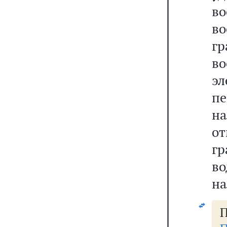
в
в
г
во
э
пе
на
о
г
в
на
П