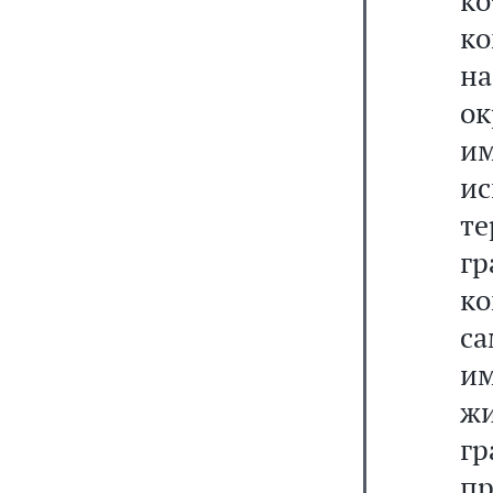
к
к
н
о
и
и
т
г
ко
са
и
жи
г
пр