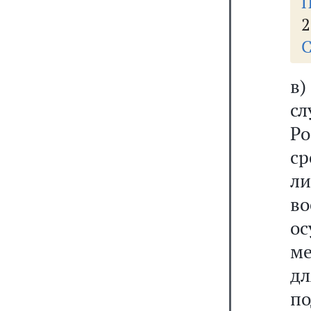
П
2
С
в)
с
Р
с
л
во
о
ме
дл
п