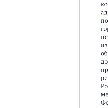
к
а
п
г
пе
и
об
до
п
р
Ро
м
Ф