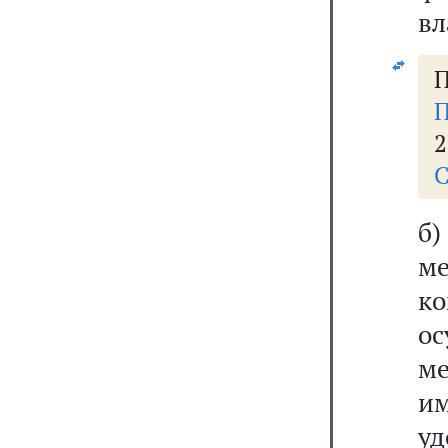
вл
П
П
2
С
б)
ме
к
о
ме
им
у