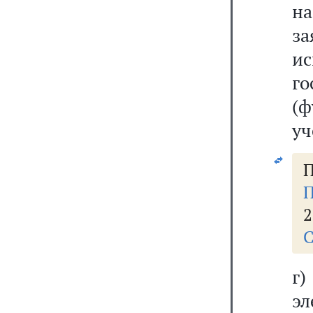
н
з
и
го
(ф
уч
П
П
2
С
г
э