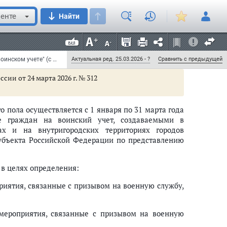
енте
Найти
Постановление Правительства РФ от 27 ноября 2006 г. N 719 "Об утверждении Положения о воинском учете" (с изменениями и дополнениями)
Актуальная ред. 25.03.2026 - ?
Сравнить с предыдущей
сии от 24 марта 2026 г. № 312
 пола осуществляется с 1 января по 31 марта года
е граждан на воинский учет, создаваемыми в
х и на внутригородских территориях городов
убъекта Российской Федерации по представлению
 в целях определения:
риятия, связанные с призывом на военную службу,
рной службе, органах внутренних дел, органах принудительного исполн
 мероприятия, связанные с призывом на военную