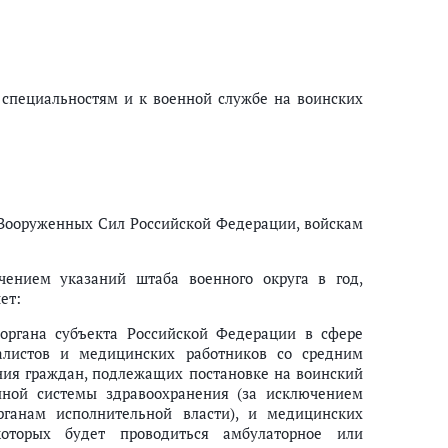
. 39 - 45)
сийской Федерации (п.п. 46 - 47)
 специальностям и к военной службе на воинских
пола получают военно-учетные специальности и подлежат постановке н
ганизацию) или увольнении (отчислении) его с работы (из образователь
 Вооруженных Сил Российской Федерации, войскам
изаций (образовательных организаций) (форма)
инского учета (форма)
чением указаний штаба военного округа в год,
м учете, подлежащих первоначальной постановке на воинский учет в 202_
ет:
 органа субъекта Российской Федерации в сфере
алистов и медицинских работников со средним
ия граждан, подлежащих постановке на воинский
енной системы здравоохранения (за исключением
ганам исполнительной власти), и медицинских
которых будет проводиться амбулаторное или