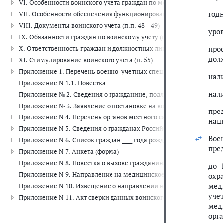
VI. Особенности воинского учета граждан по месту их жительства 
год
VII. Особенности обеспечения функционирования системы воинск
VIII. Документы воинского учета (п.п. 48 - 49)
уро
IX. Обязанности граждан по воинскому учету (п.п. 50 - 53)
про
X. Ответственность граждан и должностных лиц за неисполнение о
дол
XI. Стимулирование воинского учета (п. 55)
Приложение 1. Перечень военно-учетных специальностей, а такж
нал
Приложение N 1.1. Повестка
нал
Приложение № 2. Сведения о гражданине, подлежащем воинскому у
Приложение № 3. Заявление о постановке на воинский учет
пре
Приложение N 4. Перечень органов местного самоуправления, на 
нац
Приложение N 5. Сведения о гражданах Российской Федерации, со
Вое
Приложение N 6. Список граждан ____ года рождения, а также граж
пре
Приложение N 7. Анкета (форма)
Приложение N 8. Повестка о вызове гражданина на мероприятия п
до 
Приложение N 9. Направление на медицинское обследование (леч
охр
мед
Приложение N 10. Извещение о направлении на медицинское обсл
уче
Приложение N 11. Акт сверки данных воинского учета призывник
мед
орг