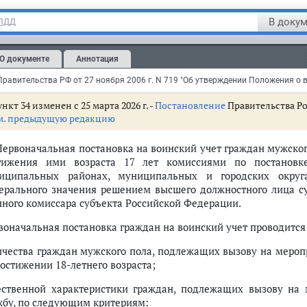
В докум
 ПДД
О документе
Аннотация
нкт 34 изменен с 25 марта 2026 г. -
Постановление
Правительства Рос
м. предыдущую редакцию
 Первоначальная постановка на воинский учет граждан мужского
тижения ими возраста 17 лет комиссиями по постановк
иципальных районах, муниципальных и городских округа
ерального значения решением высшего должностного лица с
нного комиссара субъекта Российской Федерации.
местного самоуправления (п.п. 17 - 26)
воначальная постановка граждан на воинский учет проводится
7 - 33)
учет (п. 34)
ичества граждан мужского пола, подлежащих вызову на мероп
достижении 18-летнего возраста;
службу в войсках национальной гвардии, Государственной противопожа
ественной характеристики граждан, подлежащих вызову на
(п.п. 38.1 - 38.4)
жбу, по следующим критериям: