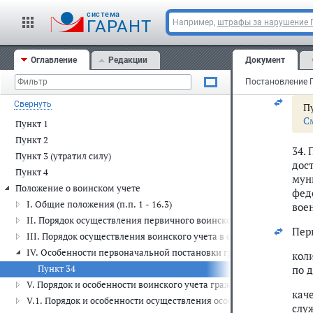
cистема
ГАРАНТ
Например,
штрафы за нарушение
Оглавление
Редакции
Документ
Свернуть
Пу
С
Пункт 1
Пункт 2
34.
Пункт 3 (утратил силу)
дос
Пункт 4
мун
Положение о воинском учете
фед
I. Общие положения (п.п. 1 - 16.3)
вое
II. Порядок осуществления первичного воинского учета в органах 
Пер
III. Порядок осуществления воинского учета в организациях (п.п. 2
IV. Особенности первоначальной постановки граждан на воинский 
кол
Пункт 34
по 
V. Порядок и особенности воинского учета граждан, проходящих 
кач
V.1. Порядок и особенности осуществления особого воинского учета 
слу