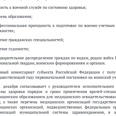
(пребывания), а также граждан, работающих в отдаленных местностях (п.п
ность к военной службе по состоянию здоровья;
ого учета территориальными органами Министерства внутренних дел Рос
вень образования;
фессиональная пригодность к подготовке по военно-учетным
бязанностей по воинскому учету (п. 54)
жностях;
е профессий, специальностей, при наличии которых граждане женского 
ичие гражданских специальностей;
ичие судимости;
чету, при принятии (поступлении) его на работу (в образовательную ор
дварительное распределение граждан по видам, родам войск
которые возложено ведение первичного воинского учета граждан, орган
иональной гвардии, воинским формированиям и органам.
стоящих на воинском учете, необходимые для занесения в документы во
нный комиссариат субъекта Российской Федерации с полу
дан старших возрастов, не состоящих, но обязанных состоять на воинско
дшествующий году первоначальной постановки на воинский уч
ервоначальной постановки на воинский учет (форма) (утратило силу)
1 декабря согласовывает с руководителем исполнительного
ение) (форма)
аны здоровья порядок и сроки привлечения врачей-специ
ицинским образованием для медицинского освидетельствован
едование (лечение) (форма)
т, а также перечень медицинских организаций государств
ов в военном комиссариате (форма)
ицинских организаций, подведомственных федеральным ор
анизаций муниципальной системы здравоохранения, в 